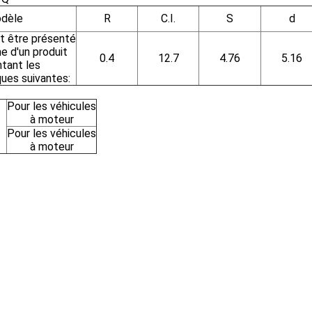
dèle
R
C.I.
S
d
it être présenté
e d'un produit
0.4
12.7
4.76
5.16
tant les
ques suivantes:
Pour les véhicules
à moteur
Pour les véhicules
à moteur