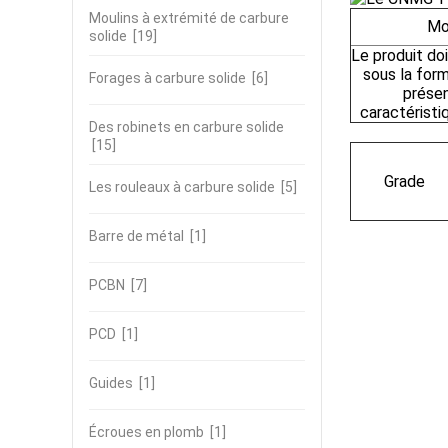
Moulins à extrémité de carbure
Mo
solide
[19]
Le produit do
sous la form
Forages à carbure solide
[6]
présen
caractéristi
Des robinets en carbure solide
[15]
Grade
Les rouleaux à carbure solide
[5]
Barre de métal
[1]
PCBN
[7]
PCD
[1]
Guides
[1]
Écroues en plomb
[1]