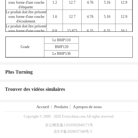
sous forme d'une couche
1.2
12.7
4.76
5.16
12.9
d'étiquette.
Le produit doit être présenté
sous forme d'une couche
1.6
12.7
4.76
5.16
12.9
d'écoulement.
Le produit doit être présenté
sous forme d'une couche
0.8
15.875
6.35
6.35
16.1
d'étain.
Le BMP110
Le produit doit être présenté
sous forme d'une couche
1.2
15.875
6.35
6.35
16.1
Grade
BMP120
d'huile de lin.
Le BMP130
Le produit doit être présenté
sous forme d'une couche
1.6
15.875
6.35
6.35
16.1
d'étiquette.
Le produit doit être présenté
Plus Turning
sous forme d'une couche
1.2
19.05
6.35
7.93
19.3
d'étiquette.
Le produit doit être présenté
sous forme d'une couche
1.6
19.05
6.35
7.93
19.3
Trouver des vidéos similaires
d'étiquette.
Accueil
Produits
A propos de nous
Copyright © 2009 - 2026 Everychina.com.All rights reserved.
京公网安备11010502046171号
京ICP备2020037340号-5