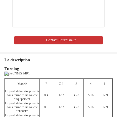
Contact Fournisseur
La description
Turning
Modèle
R
C.I.
S
d
L
Le produit doit être présenté
sous forme d'une couche
0.4
12.7
4.76
5.16
12.9
d'équipement.
Le produit doit être présenté
sous forme d'une couche
0.8
12.7
4.76
5.16
12.9
d'étiquette.
Le produit doit être présenté