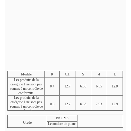
Modèle
R
C.I.
S
d
L
Les produits de la
catégorie 1 ne sont pas
0.4
12.7
6.35
6.35
12.9
soumis à un contrôle de
conformité.
Les produits de la
catégorie 1 ne sont pas
0.8
12.7
6.35
7.93
12.9
soumis à un contrôle de
conformité.
Les produits de la
BKC215
catégorie 1 peuvent être
1.2
12.7
4.76
5.16
12.9
Grade
Le nombre de points
utilisés pour les produits
de contrôle
de la catégorie 1 ou 2.