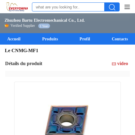
Zhuzhou Bartu Electromechanical Co., Ltd.
Verified Supplier
1 Years
Accueil
Produits
Profil
Contacts
Le CNMG-MF1
Détails du produit
video