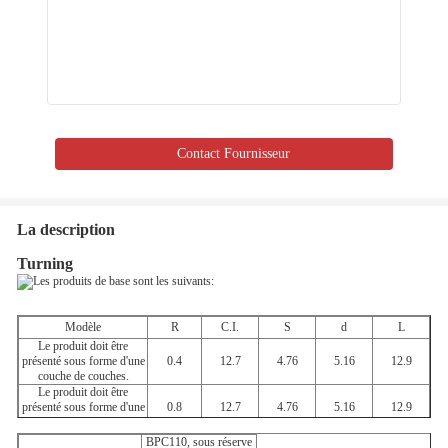
Contact Fournisseur
La description
Turning
Modèle
R
C.I.
S
d
L
Le produit doit être
présenté sous forme d'une
0.4
12.7
4.76
5.16
12.9
couche de couches.
Le produit doit être
présenté sous forme d'une
0.8
12.7
4.76
5.16
12.9
couche d'étiquette.
Le produit doit être
BPC110, sous réserve