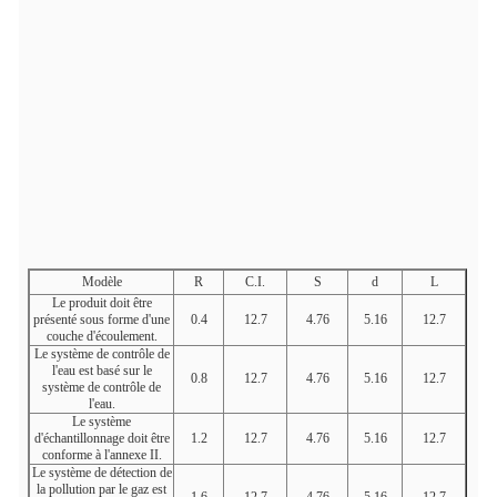
Modèle
R
C.I.
S
d
L
Le produit doit être
présenté sous forme d'une
0.4
12.7
4.76
5.16
12.7
couche d'écoulement.
Le système de contrôle de
l'eau est basé sur le
0.8
12.7
4.76
5.16
12.7
système de contrôle de
l'eau.
Le système
d'échantillonnage doit être
1.2
12.7
4.76
5.16
12.7
conforme à l'annexe II.
Le système de détection de
la pollution par le gaz est