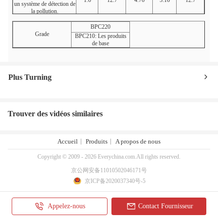
1.6
12.7
4.76
5.16
12.7
un système de détection de
la pollution.
Le système
d'échantillonnage doit être
1.2
12.7
4.76
5.16
12.7
BPC220
conforme à l'annexe II.
Grade
BPC210: Les produits
Le système de détection de
de base
la pollution par le gaz est
1.6
12.7
4.76
5.16
12.7
un système de détection de
la pollution.
Les produits de la catégorie
Plus Turning
1 doivent être présentés
dans la catégorie 1 et dans
1.2
15.875
- 6 ans.35
6.35
15.875
la catégorie 2
conformément à l'annexe
II.
Trouver des vidéos similaires
Le système de contrôle de
l'eau doit être conforme à
1.6
15.875
- 6 ans.35
6.35
15.875
l'annexe II.
Le système
Accueil
Produits
A propos de nous
d'échantillonnage est utilisé
2.4
25.4
9.52
9.12
25.4
pour la détermination de
Copyright © 2009 - 2026 Everychina.com.All rights reserved.
l'efficacité de l'échantillon.
京公网安备11010502046171号
京ICP备2020037340号-5
Appelez-nous
Contact Fournisseur