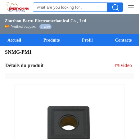
Zhuzhou Bartu Electromechanical Co., Ltd.
Verified Supplier
1 Years
Accueil
Produits
Profil
Contacts
SNMG-PM1
Détails du produit
video