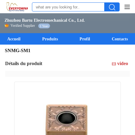
Zhuzhou Bartu Electromechanical Co., Ltd.
Verified Supplier
1 Years
Accueil
Produits
Profil
Contacts
SNMG-SM1
Détails du produit
video