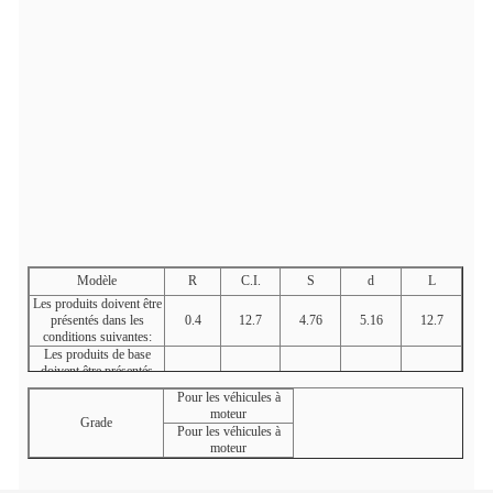
Modèle
R
C.I.
S
d
L
Les produits doivent être
présentés dans les
0.4
12.7
4.76
5.16
12.7
conditions suivantes:
Les produits de base
doivent être présentés
0.8
12.7
4.76
5.16
12.7
dans un emballage de
Pour les véhicules à
qualité supérieure.
moteur
Les produits de la
Grade
Pour les véhicules à
catégorie 1 doivent être
moteur
présentés dans la
1.2
12.7
4.76
5.16
12.7
catégorie 1 de la présente
annexe.