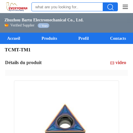
Zhuzhou Bartu Electromechanical Co., Ltd.
Verified Supplier
1 Years
Accueil
Produits
Profil
Contacts
TCMT-TM1
Détails du produit
video