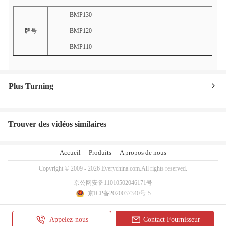
BMP130
牌号
BMP120
BMP110
Plus Turning
Trouver des vidéos similaires
Accueil
Produits
A propos de nous
Copyright © 2009 - 2026 Everychina.com.All rights reserved.
京公网安备11010502046171号
京ICP备2020037340号-5
Appelez-nous
Contact Fournisseur