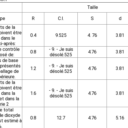
Taille
ype
R
C.I.
S
d
ts de la
oivent être
0.4
9.525
4. 76
3.81
 dans le
ci-après:
e contrôle
- 9. - Je suis
0.8
4.76
3.81
osé de:
désolé.525
s de base
 présentés
- 9. - Je suis
1.2
4.76
3.81
allage de
désolé.525
périeure.
ts de la
oivent être
- 9. - Je suis
 dans la
1.6
4.76
3.81
désolé.525
et dans la
rie 2
e total
de dioxyde
0.8
12.7
4.76
5.16
st estimé à
%.