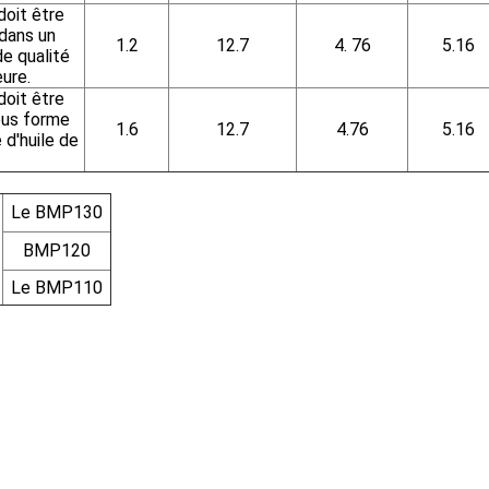
doit être
dans un
1.2
12.7
4. 76
5.16
e qualité
eure.
doit être
ous forme
1.6
12.7
4.76
5.16
 d'huile de
Le BMP130
BMP120
Le BMP110