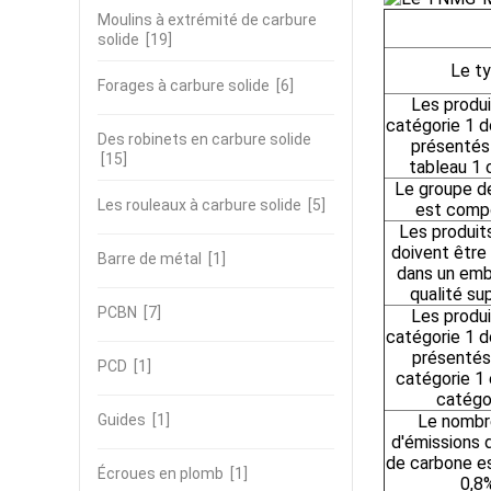
Moulins à extrémité de carbure
solide
[19]
Le t
Forages à carbure solide
[6]
Les produi
catégorie 1 d
Des robinets en carbure solide
présentés
[15]
tableau 1 
Le groupe d
Les rouleaux à carbure solide
[5]
est comp
Les produit
doivent être
Barre de métal
[1]
dans un emb
qualité su
PCBN
[7]
Les produi
catégorie 1 d
présentés
PCD
[1]
catégorie 1 
catégo
Guides
[1]
Le nombr
d'émissions 
de carbone e
Écroues en plomb
[1]
0,8