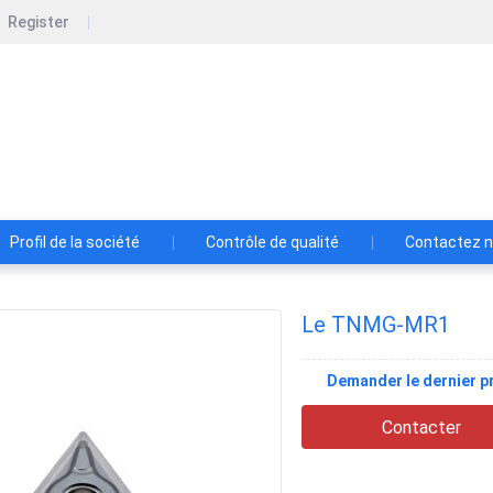
Register
zhou Bartu Electromechanical Co., Ltd.
Profil de la société
Contrôle de qualité
Contactez 
Le TNMG-MR1
Demander le dernier pr
Contacter