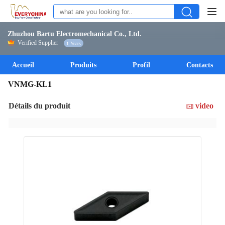
Zhuzhou Bartu Electromechanical Co., Ltd.
Verified Supplier
1 Years
Accueil
Produits
Profil
Contacts
VNMG-KL1
Détails du produit
video