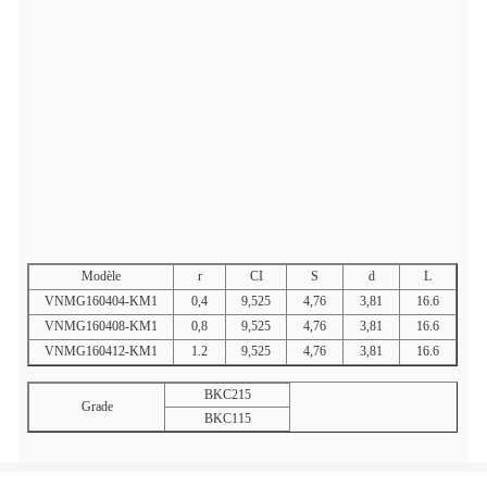
Modèle
r
CI
S
d
L
VNMG160404-KM1
0,4
9,525
4,76
3,81
16.6
VNMG160408-KM1
0,8
9,525
4,76
3,81
16.6
VNMG160412-KM1
1.2
9,525
4,76
3,81
16.6
BKC215
Grade
BKC115