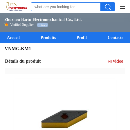
Zhuzhou Bartu Electromechanical Co., Ltd.
Verified Supplier
1 Years
Accueil
Produits
Profil
Contacts
VNMG-KM1
Détails du produit
video