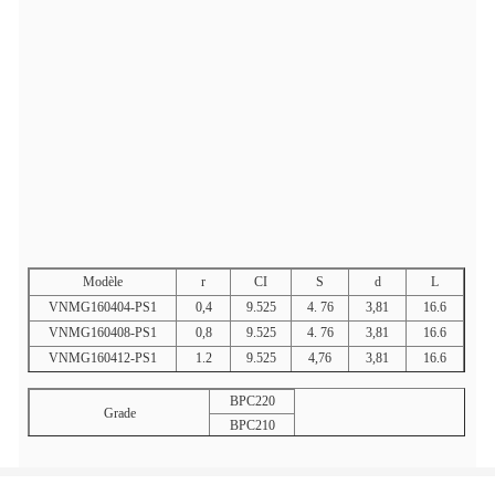
Modèle
r
CI
S
d
L
VNMG160404-PS1
0,4
9.525
4. 76
3,81
16.6
VNMG160408-PS1
0,8
9.525
4. 76
3,81
16.6
VNMG160412-PS1
1.2
9.525
4,76
3,81
16.6
BPC220
Grade
BPC210