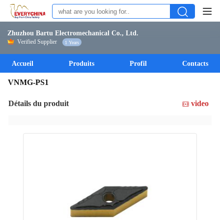
Zhuzhou Bartu Electromechanical Co., Ltd.
Verified Supplier
1 Years
Accueil
Produits
Profil
Contacts
VNMG-PS1
Détails du produit
video