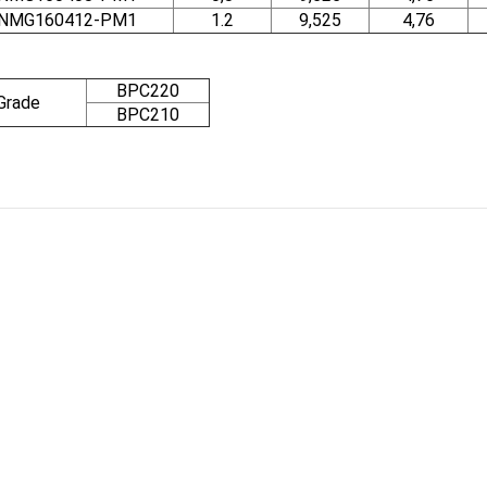
NMG160412-PM1
1.2
9,525
4,76
BPC220
Grade
BPC210