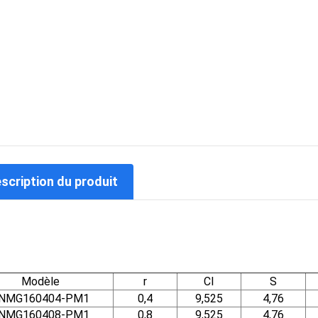
escription du produit
Modèle
r
CI
S
NMG160404-PM1
0,4
9,525
4,76
NMG160408-PM1
0,8
9,525
4,76