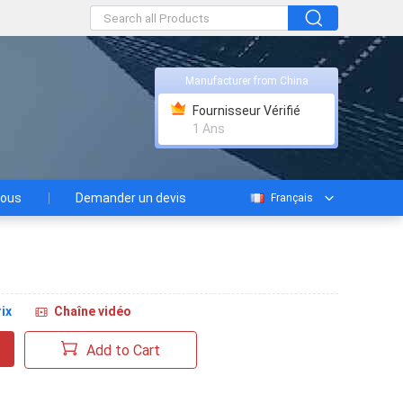
Manufacturer from China
Fournisseur Vérifié
1 Ans
nous
Demander un devis
Français
ix
Chaîne vidéo
Add to Cart