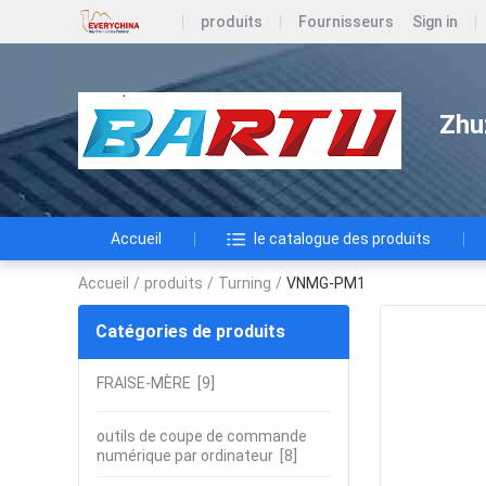
produits
Fournisseurs
Sign in
Zhu
Accueil
le catalogue des produits
Accueil
/
produits
/
Turning
/
VNMG-PM1
Catégories de produits
FRAISE-MÈRE
[9]
outils de coupe de commande
numérique par ordinateur
[8]