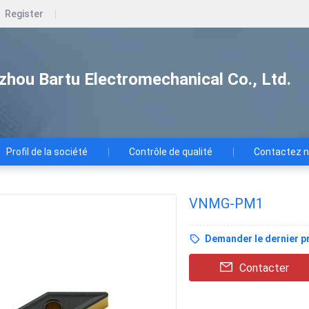
Register
zhou Bartu Electromechanical Co., Ltd.
Profil de la société
Contrôle de qualité
Contactez 
VNMG-PM1
Demander le dernier pr
Contacter