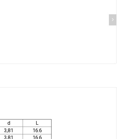
d
L
3,81
16.6
3,81
16.6