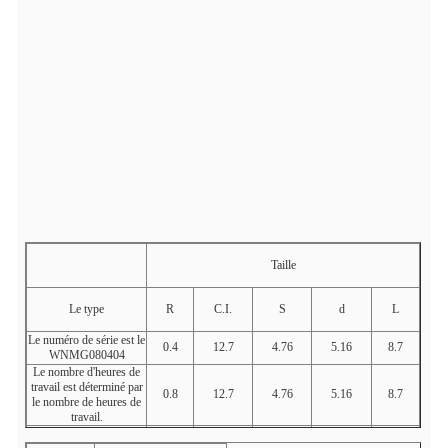
Taille
Le type
R
C.I.
S
d
L
Le numéro de série est le
0.4
12.7
4.76
5.16
8.7
WNMG080404
Le nombre d'heures de
travail est déterminé par
0.8
12.7
4.76
5.16
8.7
le nombre de heures de
travail.
Le nombre d'heures de