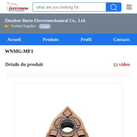
Zhuzhou Bartu Electromechanical Co., Ltd.
Verified Supplier
1 Years
Accueil
Produits
Profil
Contacts
WNMG-MF1
Détails du produit
video