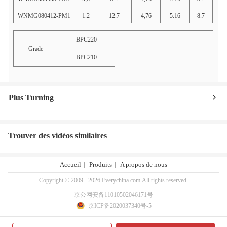
WNMG080412-PM1
1.2
12.7
4,76
5.16
8.7
BPC220
Grade
BPC210
Plus Turning
Trouver des vidéos similaires
Accueil
Produits
A propos de nous
Copyright © 2009 - 2026 Everychina.com.All rights reserved.
京公网安备11010502046171号
京ICP备2020037340号-5