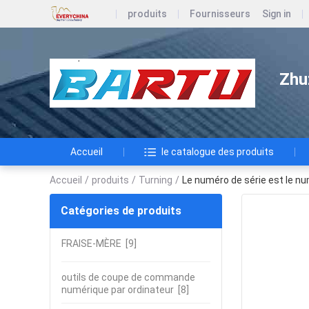
produits
Fournisseurs
Sign in
Zhu
Accueil
le catalogue des produits
Accueil
/
produits
/
Turning
/
Le numéro de série est le nu
Catégories de produits
FRAISE-MÈRE
[9]
outils de coupe de commande
numérique par ordinateur
[8]