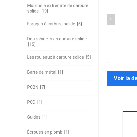
Moulins à extrémité de carbure
solide
[19]
Forages à carbure solide
[6]
Des robinets en carbure solide
[15]
Les rouleaux à carbure solide
[5]
Barre de métal
[1]
Voir la d
PCBN
[7]
PCD
[1]
Guides
[1]
Écroues en plomb
[1]