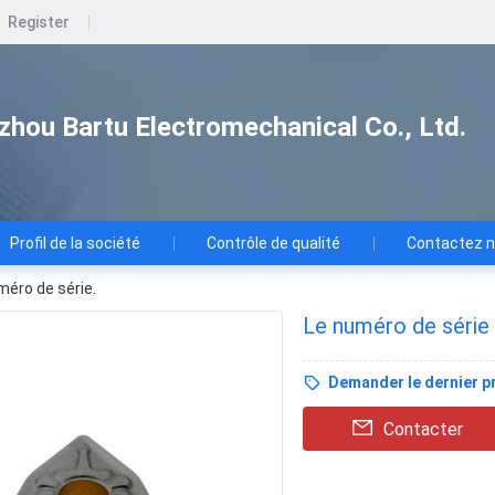
Register
zhou Bartu Electromechanical Co., Ltd.
Profil de la société
Contrôle de qualité
Contactez 
méro de série.
Le numéro de série 
Demander le dernier pr
Contacter