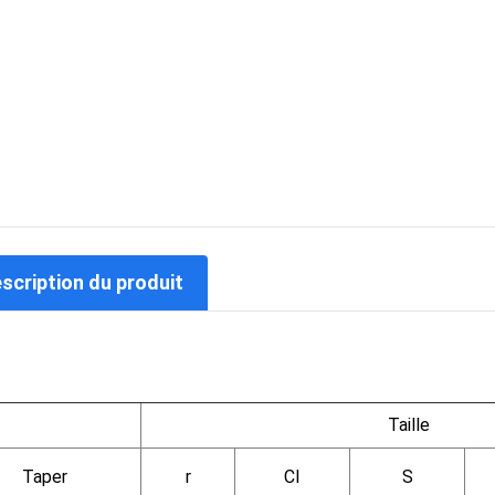
escription du produit
Taille
Taper
r
CI
S