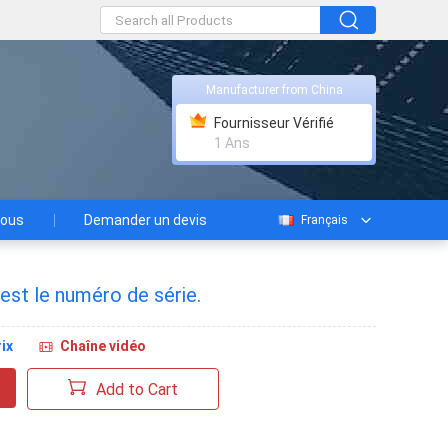
Manufacturer from China
Fournisseur Vérifié
1 Ans
nous
Demander un devis
Français
est le numéro de série.
ix
Chaîne vidéo
Add to Cart