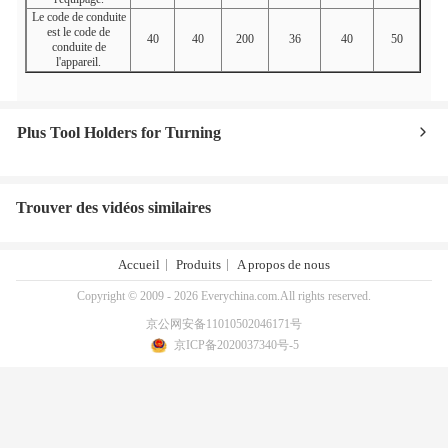
Le code de conduite
est le code de
40
40
200
36
40
50
conduite de
l'appareil.
Plus Tool Holders for Turning
Trouver des vidéos similaires
Accueil
Produits
A propos de nous
Copyright © 2009 - 2026 Everychina.com.All rights reserved.
京公网安备11010502046171号
京ICP备2020037340号-5