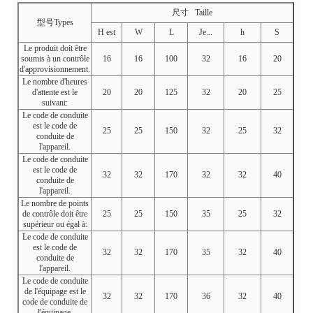
尺寸
Taille
型号Types
H est
W
L
Je...
h
S
Le produit doit être
soumis à un contrôle
16
16
100
32
16
20
d'approvisionnement.
Le nombre d'heures
d'attente est le
20
20
125
32
20
25
suivant:
Le code de conduite
est le code de
25
25
150
32
25
32
conduite de
l'appareil.
Le code de conduite
est le code de
32
32
170
32
32
40
conduite de
l'appareil.
Le nombre de points
de contrôle doit être
25
25
150
35
25
32
supérieur ou égal à:
Le code de conduite
est le code de
32
32
170
35
32
40
conduite de
l'appareil.
Le code de conduite
de l'équipage est le
32
32
170
36
32
40
code de conduite de
l'équipage.