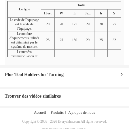
Taille
Le type
H est
W
L
Je...
h
S
Le code de l'équipage
est le code de
20
20
125
29
20
25
l'équipage.
Le nombre
d'équipements utilisés
25
25
150
29
25
32
est déterminé par le
système de mesure.
Le numéro
d'immatriculation du
véhicule est le numéro
25
25
150
33
25
32
d'immatriculation du
véhicule.
Plus Tool Holders for Turning
Les États membres
doivent veiller à ce que
les informations
32
32
170
35
32
40
fournies par les
autorités compétentes
Trouver des vidéos similaires
soient respectées.
Accueil
Produits
A propos de nous
Copyright © 2009 - 2026 Everychina.com.All rights reserved.