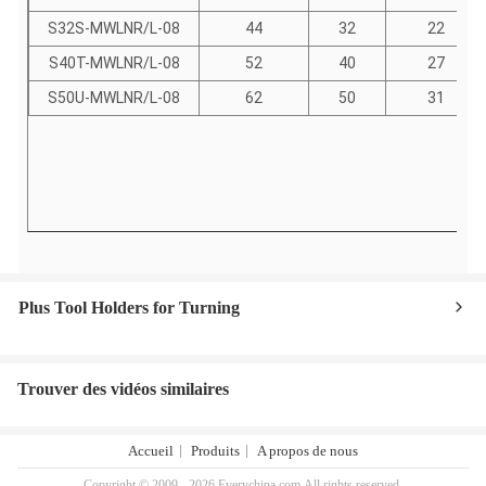
S32S-MWLNR/L-08
44
32
22
S40T-MWLNR/L-08
52
40
27
S50U-MWLNR/L-08
62
50
31
Plus Tool Holders for Turning
Trouver des vidéos similaires
Accueil
Produits
A propos de nous
Copyright © 2009 - 2026 Everychina.com.All rights reserved.