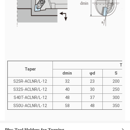
Taill
Taper
dmin
φd
S
S25R-ACLNR/L-12
32
23
200
S32S-ACLNR/L-12
40
30
250
S40T-ACLNR/L-12
48
37
300
S50U-ACLNR/L-12
58
48
350
Plus Tool Holders for Turning