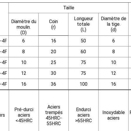
Taille
Longueur
Diamètre de
Diamètre du
Coin
totale
la tige.
moulin.
(r)
(L)
(d)
(D)
-4F
6
16
50
6
-4F
8
20
60
8
-4F
10
25
75
10
-4F
12
30
75
12
-4F
16
36
100
16
Aciers
Pré-durci
Endurci
trempés
Inoxydable
ers
aciers
aciers
45HRC-
aciers
<45HRC
>65HRC
55HRC