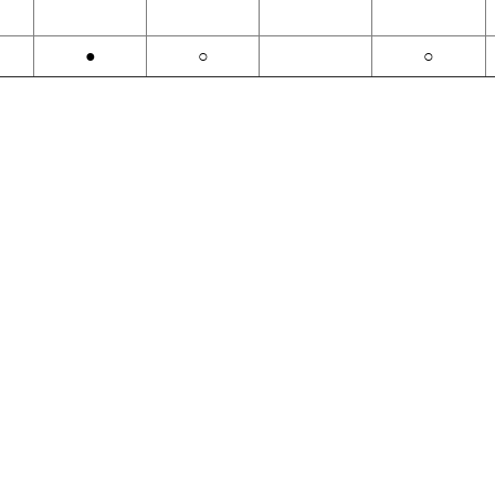
●
○
○