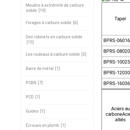
Moulins à extrémité de carbure
solide
[19]
Taper
Forages à carbure solide
[6]
Des robinets en carbure solide
BPRS-06016
[15]
BPRS-08020
Les rouleaux à carbure solide
[5]
BPRS-10025
Barre de métal
[1]
BPRS-12030
PCBN
[7]
BPRS-16036
PCD
[1]
Aciers au
Guides
[1]
carboneAci
alliés
Écroues en plomb
[1]