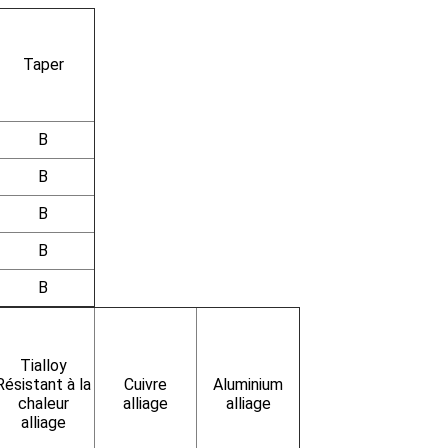
Taper
B
B
B
B
B
Tialloy
Résistant à la
Cuivre
Aluminium
chaleur
alliage
alliage
alliage