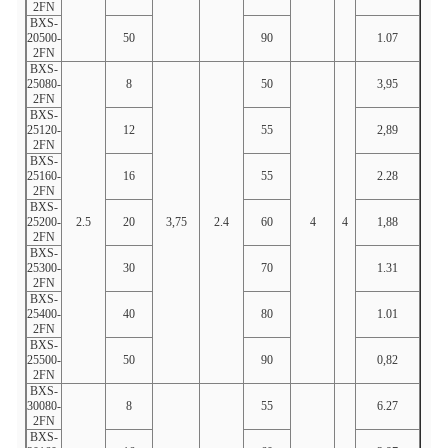
2FN
BXS-
20500-
50
90
1.07
51,7
2FN
BXS-
25080-
8
50
3,95
8h35
2FN
BXS-
25120-
12
55
2,89
12h4
2FN
BXS-
25160-
16
55
2.28
16.6
2FN
BXS-
25200-
2.5
20
3,75
2.4
60
4
4
1,88
20h7
2FN
BXS-
25300-
30
70
1.31
31.0
2FN
BXS-
25400-
40
80
1.01
41.4
2FN
BXS-
25500-
50
90
0,82
51,7
2FN
BXS-
30080-
8
55
6.27
8.33
2FN
BXS-