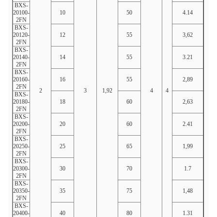
BXS-
20100-
10
50
4.14
10h4
2FN
BXS-
20120-
12
55
3,62
12.5
2FN
BXS-
20140-
14
55
3.21
14h5
2FN
BXS-
20160-
16
55
2,89
16h6
2FN
2
3
1,92
4
4
BXS-
20180-
18
60
2,63
18.7
2FN
BXS-
20200-
20
60
2.41
20.7
2FN
BXS-
20250-
25
65
1,99
25,9
2FN
BXS-
20300-
30
70
1.7
31.1
2FN
BXS-
20350-
35
75
1,48
36.2
2FN
BXS-
20400-
40
80
1.31
41.4