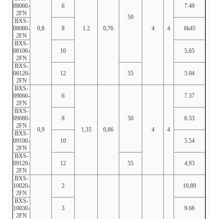
08060-
6
7.49
6.37
2FN
50
BXS-
08080-
0,8
8
1.2
0,76
4
4
6h45
8.46
2FN
BXS-
08100-
10
5,65
10.5
2FN
BXS-
08120-
12
55
5.04
12.6
2FN
BXS-
09060-
6
7.37
6.37
2FN
BXS-
09080-
8
50
6.33
8.46
2FN
0,9
1,35
0,86
4
4
BXS-
09100-
10
5.54
10.5
2FN
BXS-
09120-
12
55
4,93
12.6
2FN
BXS-
10020-
2
10,89
2.15
2FN
BXS-
10030-
3
9.68
3.21
2FN