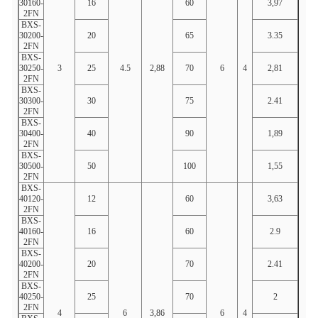
30160-
16
60
3,97
16.6
2FN
BXS-
30200-
20
65
3.35
20.7
2FN
BXS-
30250-
3
25
4.5
2,88
70
6
4
2,81
25.9
2FN
BXS-
30300-
30
75
2.41
31.0
2FN
BXS-
30400-
40
90
1,89
41.4
2FN
BXS-
30500-
50
100
1,55
51,7
2FN
BXS-
40120-
12
60
3,63
12h4
2FN
BXS-
40160-
16
60
2.9
16h5
2FN
BXS-
40200-
20
70
2.41
20.7
2FN
BXS-
40250-
25
70
2
25,8
2FN
4
6
3,86
6
4