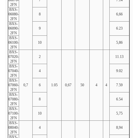
2FN
BXS-
06080-
8
6,66
8h49
2FN
BXS-
06090-
9
6.23
9.53
2FN
BXS-
06100-
10
5,86
10.5
2FN
BXS-
07020-
2
11.13
2.17
2FN
BXS-
07040-
4
9.02
4.3
2FN
BXS-
07060-
0,7
6
1.05
0,67
50
4
4
7.59
6.4
2FN
BXS-
07080-
8
6.54
8h49
2FN
BXS-
07100-
10
5,75
10.5
2FN
BXS-
08040-
4
8,94
4.27
2FN
BXS-