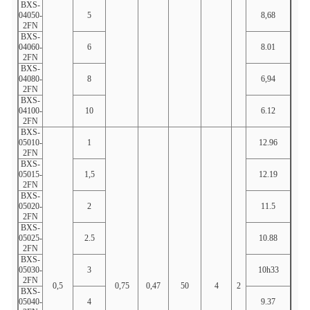
BXS-
04050-
5
8,68
5.24
2FN
BXS-
04060-
6
8.01
6.27
2FN
BXS-
04080-
8
6,94
8.34
2FN
BXS-
04100-
10
6.12
10h4
2FN
BXS-
05010-
1
12.96
1.06
2FN
BXS-
05015-
1,5
12.19
1,59
2FN
BXS-
05020-
2
11.5
2.12
2FN
BXS-
05025-
2.5
10.88
2,64
2FN
BXS-
05030-
3
10h33
3.16
2FN
0,5
0,75
0,47
50
4
2
BXS-
05040-
4
9.37
4.2