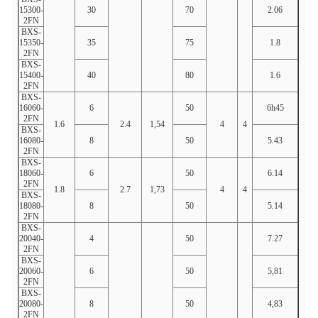
15300-
30
70
2.06
31.1
2FN
BXS-
15350-
35
75
1.8
36.3
2FN
BXS-
15400-
40
80
1.6
41,5
2FN
BXS-
16060-
6
50
6h45
6.33
2FN
1.6
2.4
1,54
4
4
BXS-
16080-
8
50
5.43
8.41
2FN
BXS-
18060-
6
50
6.14
6.31
2FN
1.8
2.7
1,73
4
4
BXS-
18080-
8
50
5.14
8.39
2FN
BXS-
20040-
4
50
7.27
4.21
2FN
BXS-
20060-
6
50
5,81
6.3
2FN
BXS-
20080-
8
50
4,83
8.38
2FN