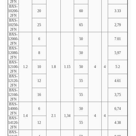
2FN
BXS-
10200-
20
60
3.33
20,8
2FN
BXS-
10250-
25
65
2,79
26.0
2FN
BXS-
12060-
6
50
7.01
6h35
2FN
BXS-
12080-
8
50
5,97
8.43
2FN
BXS-
12100-
1.2
10
1.8
1.15
50
4
4
5.2
10.5
2FN
BXS-
12120-
12
55
4.61
12h5
2FN
BXS-
12160-
16
55
3,75
16.7
2FN
BXS-
14060-
6
50
6,74
6.33
2FN
1.4
2.1
1,34
4
4
BXS-
14120-
12
55
4.38
12h5
2FN
BXS-