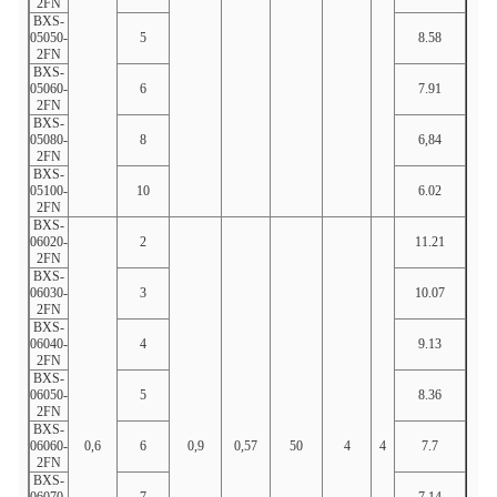
2FN
BXS-
05050-
5
8.58
5.24
2FN
BXS-
05060-
6
7.91
6.27
2FN
BXS-
05080-
8
6,84
8.34
2FN
BXS-
05100-
10
6.02
10h4
2FN
BXS-
06020-
2
11.21
2.17
2FN
BXS-
06030-
3
10.07
3.24
2FN
BXS-
06040-
4
9.13
4.3
2FN
BXS-
06050-
5
8.36
5h35
2FN
BXS-
06060-
0,6
6
0,9
0,57
50
4
4
7.7
6.4
2FN
BXS-
06070-
7
7.14
7.44