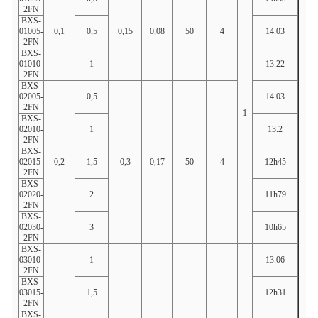
2FN
BXS-
01005-
0,1
0,5
0,15
0,08
50
4
14.03
0,52
2FN
BXS-
01010-
1
13.22
1.05
2FN
BXS-
02005-
0,5
14.03
0,52
2FN
1
BXS-
02010-
1
13.2
1.04
2FN
BXS-
02015-
0,2
1,5
0,3
0,17
50
4
12h45
1,56
2FN
BXS-
02020-
2
11h79
2.08
2FN
BXS-
02030-
3
10h65
3.11
2FN
BXS-
03010-
1
13.06
1.06
2FN
BXS-
03015-
1,5
12h31
1,59
2FN
BXS-