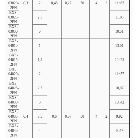
03020-
0,3
2
0,45
0,27
50
4
2
11h65
2.12
2FN
BXS-
03025-
2.5
11.05
2,64
2FN
BXS-
03030-
3
10.51
3.16
2FN
BXS-
04010-
1
13.01
1.06
2FN
BXS-
04015-
1,5
12h25
1,59
2FN
BXS-
04020-
2
11h57
2.12
2FN
BXS-
04025-
2.5
10,97
2,64
2FN
BXS-
04030-
3
10h42
3.16
2FN
BXS-
04035-
0,4
3.5
0,6
0,37
50
4
2
9.92
3,68
2FN
BXS-
04040-
4
9h47
4.2
2FN