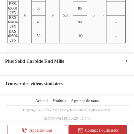
BXS-
60300-
30
80
-
-
2FN
6
9
5,85
6
-
BXS-
60400-
40
90
-
-
2FN
BXS-
60500-
50
100
-
-
2FN
Plus Solid Carbide End Mills
Trouver des vidéos similaires
Accueil
Produits
A propos de nous
Copyright © 2009 - 2026 Everychina.com.All rights reserved.
京公网安备11010502046171号
京ICP备2020037340号-5
Appelez-nous
Contact Fournisseur