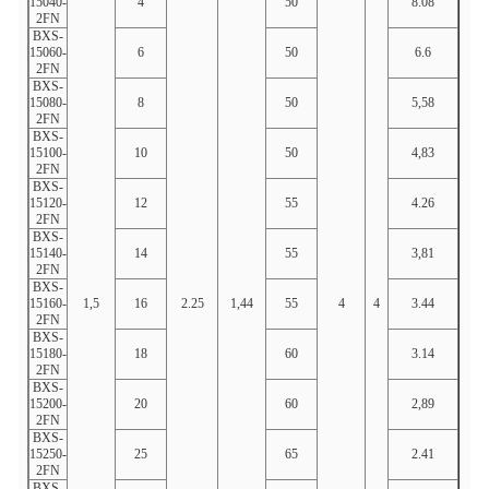
15040-
4
50
8.08
4.24
2FN
BXS-
15060-
6
50
6.6
6.33
2FN
BXS-
15080-
8
50
5,58
8.41
2FN
BXS-
15100-
10
50
4,83
10h4
2FN
BXS-
15120-
12
55
4.26
12h5
2FN
BXS-
15140-
14
55
3,81
14.6
2FN
BXS-
15160-
1,5
16
2.25
1,44
55
4
4
3.44
16h6
2FN
BXS-
15180-
18
60
3.14
18.7
2FN
BXS-
15200-
20
60
2,89
20.8
2FN
BXS-
15250-
25
65
2.41
25,9
2FN
BXS-