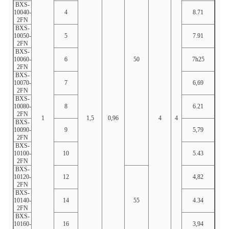
BXS-
10040-
4
8.71
4.27
2FN
BXS-
10050-
5
7.91
5.32
2FN
BXS-
10060-
6
50
7h25
6.37
2FN
BXS-
10070-
7
6,69
7.41
2FN
BXS-
10080-
8
6.21
8.46
2FN
1
1,5
0,96
4
4
BXS-
10090-
9
5,79
9.5
2FN
BXS-
10100-
10
5.43
10.5
2FN
BXS-
10120-
12
4,82
12.6
2FN
BXS-
10140-
14
55
4.34
14.6
2FN
BXS-
10160-
16
3,94
16.7