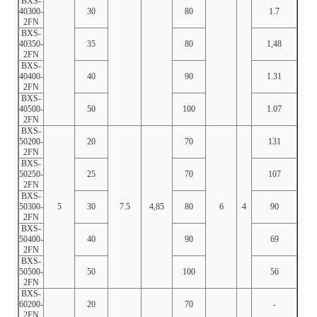
BXS-
40300-
30
80
1.7
31.0
2FN
BXS-
40350-
35
80
1,48
36.2
2FN
BXS-
40400-
40
90
1.31
41.3
2FN
BXS-
40500-
50
100
1.07
51,7
2FN
BXS-
50200-
20
70
131
20.7
2FN
BXS-
50250-
25
70
107
25,8
2FN
BXS-
50300-
5
30
7.5
4,85
80
6
4
90
31.0
2FN
BXS-
50400-
40
90
69
41.3
2FN
BXS-
50500-
50
100
56
51,7
2FN
BXS-
60200-
20
70
-
-
2FN