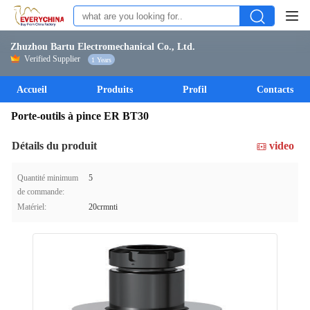
Zhuzhou Bartu Electromechanical Co., Ltd.
Verified Supplier
1 Years
Accueil
Produits
Profil
Contacts
Porte-outils à pince ER BT30
Détails du produit
video
Quantité minimum
5
de commande:
Matériel:
20crmnti