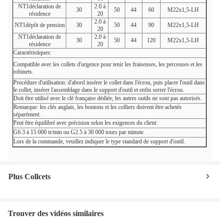
NT1déclaration de
2.0 à
30
50
44
60
M22x1,5-LH
résidence
20
2.0 à
NT1dépôt de pension
30
50
44
90
M22x1,5-LH
20
NT1déclaration de
2.0 à
30
50
44
120
M22x1,5-LH
résidence
20
Caractéristiques:
Compatible avec les collets d'urgence pour tenir les fraiseuses, les perceuses et les
robinets.
Procédure d'utilisation: d'abord insérer le collet dans l'écrou, puis placer l'outil dans
le collet, insérer l'assemblage dans le support d'outil et enfin serrer l'écrou.
Doit être utilisé avec le
clé française dédiée; les autres outils ne sont pas autorisés.
Remarque: les clés anglais, les boutons et les colliers doivent être achetés
séparément.
Peut être équilibré avec précision selon les exigences du client:
G6.3 à 15 000 tr/min ou
G2.5 à 30 000 tours par minute.
Lors de la commande, veuillez indiquer le type standard de support d'outil.
Plus Collcets
Trouver des vidéos similaires