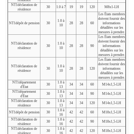
résidence
NT1déclaration de
30
1.0 à 7
19
19
120
M8x1-LH
résidence
Les États membres
doivent fournir des
1.0 à
NT1dépôt de pension
30
28
28
60
informations
10
détaillées sur les
mesures à prendre.
Les États membres
doivent fournir des
NT1déclaration de
1.0 à
30
28
28
90
informations
résidence
10
détaillées sur les
mesures à prendre.
Les États membres
doivent fournir des
NT1déclaration de
1.0 à
30
28
28
120
informations
résidence
10
détaillées sur les
mesures à prendre.
NT1département
1.0 à
30
34
34
60
M14x1,5-LH
d'État
13
NT1département
1.0 à
30
34
34
90
M14x1,5-LH
d'État
13
NT1déclaration de
1.0 à
30
34
34
120
M14x1,5-LH
résidence
13
1.0 à
NT1dépôt de pension
30
42
42
60
M18x1,5-LH
16
NT1déclaration de
1.0 à
30
42
42
90
M18x1,5-LH
résidence
16
NT1déclaration de
1.0 à
30
42
42
120
M18x1,5-LH
résidence
16