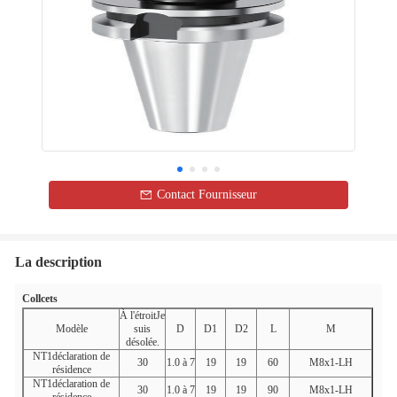
Contact Fournisseur
La description
Collcets
À l'étroit
Je
Modèle
suis
D
D1
D2
L
M
désolée.
NT1déclaration de
30
1.0 à 7
19
19
60
M8x1-LH
résidence
NT1déclaration de
30
1.0 à 7
19
19
90
M8x1-LH