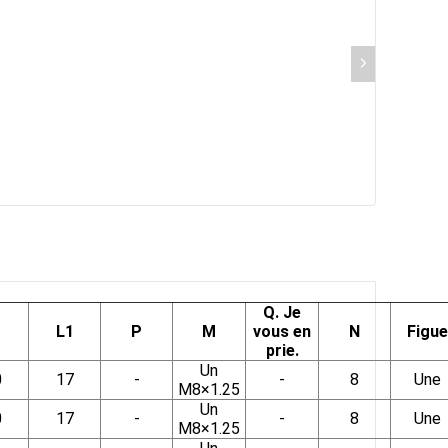
Q. Je
L1
P
M
vous en
N
Figue
prie.
Un
0
17
-
-
8
Une
M8×1.25
Un
0
17
-
-
8
Une
M8×1.25