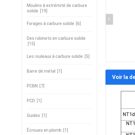
Moulins à extrémité de carbure
solide
[19]
Forages à carbure solide
[6]
Des robinets en carbure solide
[15]
Les rouleaux à carbure solide
[5]
Barre de métal
[1]
Voir la d
PCBN
[7]
PCD
[1]
NT1dé
Guides
[1]
NT1
Écroues en plomb
[1]