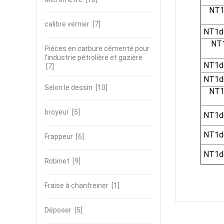
NT1
calibre vernier
[7]
NT1dé
NT
Pièces en carbure cémenté pour
l'industrie pétrolière et gazière
NT1dé
[7]
NT1dé
Selon le dessin
[10]
NT1
broyeur
[5]
NT1dé
NT1dé
Frappeur
[6]
NT1dé
Robinet
[9]
Fraise à chanfreiner
[1]
Déposer
[5]