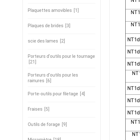
NT1
Plaquettes amovibles
[1]
NT1
NT1
Plaques de brides
[3]
NT1dé
scie des lames
[2]
NT1dé
Porteurs d'outils pour le tournage
[21]
NT1dé
NT
Porteurs d'outils pour les
rainures
[6]
NT1dé
Porte-outils pour filetage
[4]
NT1dé
Fraises
[5]
NT1dé
NT1
Outils de forage
[9]
NT
Micromètre
[18]