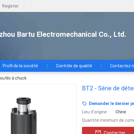
Register
zhou Bartu Electromechanical Co., Ltd.
Profil de la société
Contrôle de qualité
Contactez 
outils à chuck
BT2 - Série de déte
Demander le dernier pr
Lieu d'origine :
Chine
Quantité minimum de com
Contacter