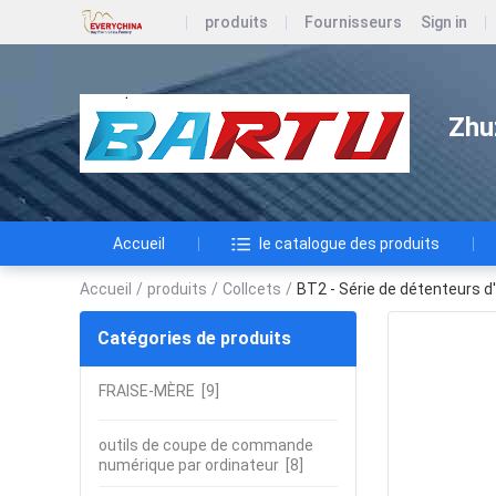
produits
Fournisseurs
Sign in
Zhu
Accueil
le catalogue des produits
Accueil
/
produits
/
Collcets
/
BT2 - Série de détenteurs d'
Catégories de produits
FRAISE-MÈRE
[9]
outils de coupe de commande
numérique par ordinateur
[8]