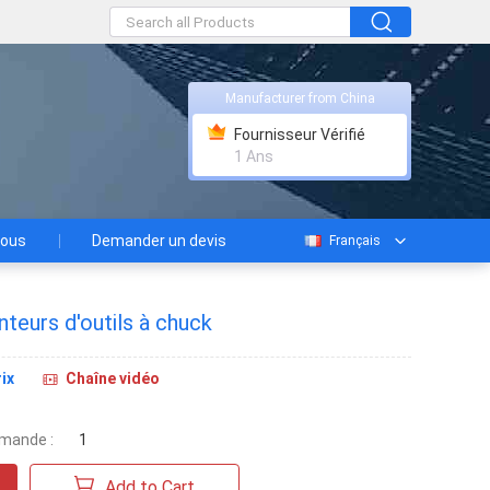
Manufacturer from China
Fournisseur Vérifié
1 Ans
nous
Demander un devis
Français
nteurs d'outils à chuck
ix
Chaîne vidéo
mande :
1
Add to Cart