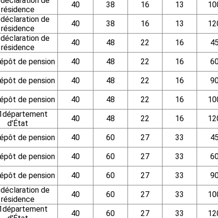
déclaration de
40
38
16
13
10
résidence
déclaration de
40
38
16
13
12
résidence
déclaration de
40
48
22
16
4
résidence
pôt de pension
40
48
22
16
6
pôt de pension
40
48
22
16
9
pôt de pension
40
48
22
16
10
1département
40
48
22
16
12
d'État
pôt de pension
40
60
27
33
4
pôt de pension
40
60
27
33
6
pôt de pension
40
60
27
33
9
déclaration de
40
60
27
33
10
résidence
1département
40
60
27
33
12