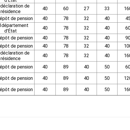
d'État
déclaration de
40
60
27
33
16
résidence
pôt de pension
40
78
32
40
4
1département
40
78
32
40
6
d'État
pôt de pension
40
78
32
40
9
pôt de pension
40
78
32
40
10
déclaration de
40
78
32
40
16
résidence
pôt de pension
40
89
40
50
6
pôt de pension
40
89
40
50
12
pôt de pension
40
89
40
50
16