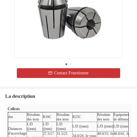
Contact Fournisseur
La description
Collcets
Résultats
Résultats
Résultats
Équipement
dm
R16C
R25C
des tests
des tests
des tests
de défense
L/D
L/D
L/D
L/D ((mm)
L/D ((mm)
L/D ((mm)
Distances
((mm)
((mm)
((mm)
d'accrochage
27.5/17.
31.5/21.
40.0/33. Je
46.0/41. Je
34.0/26. Je vous