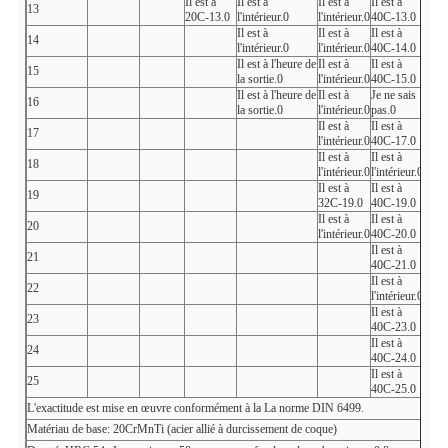
Il est à
Il est à
Il est à
Il est à
13
20C-13.0
l'intérieur.0
l'intérieur.0
40C-13.0
Il est à
Il est à
Il est à
14
l'intérieur.0
l'intérieur.0
40C-14.0
Il est à l'heure de
Il est à
Il est à
15
la sortie.0
l'intérieur.0
40C-15.0
Il est à l'heure de
Il est à
Je ne sais
16
la sortie.0
l'intérieur.0
pas.0
Il est à
Il est à
17
l'intérieur.0
40C-17.0
Il est à
Il est à
18
l'intérieur.0
l'intérieur.0
Il est à
Il est à
19
32C-19.0
40C-19.0
Il est à
Il est à
20
l'intérieur.0
40C-20.0
Il est à
21
40C-21.0
Il est à
22
l'intérieur.0
Il est à
23
40C-23.0
Il est à
24
40C-24.0
Il est à
25
40C-25.0
L'exactitude est mise en œuvre conformément à la
La norme DIN 6499.
Matériau de base: 20CrMnTi (acier allié à durcissement de coque)