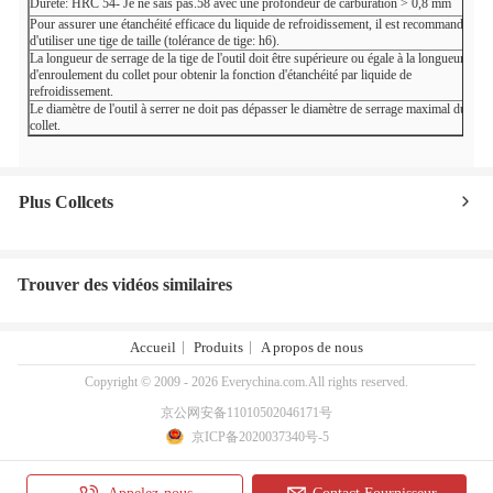
Dureté: HRC 54
- Je ne sais pas.
58 avec une profondeur de carburation > 0,8 mm
Pour assurer une étanchéité efficace du liquide de refroidissement, il est recommandé
d'utiliser une tige de taille (tolérance de tige: h6).
La longueur de serrage de la tige de l'outil doit être supérieure ou égale à la longueur
d'enroulement du collet pour obtenir la fonction d'étanchéité par liquide de
refroidissement.
Le diamètre de l'outil à serrer ne doit pas dépasser le diamètre de serrage maximal du
collet.
Plus Collcets
Trouver des vidéos similaires
Accueil
Produits
A propos de nous
Copyright © 2009 - 2026 Everychina.com.All rights reserved.
京公网安备11010502046171号
京ICP备2020037340号-5