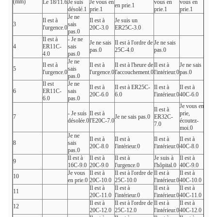
(mm)
Le 18/11.6
Je suis
Je vous en
vous en
vous en
en prie.1
désolé.1
prie.1
prie.1
prie.1
Je ne
Il est à
Il est à
Je suis un
3
sais
l'urgence.0
20C-3.0
ER25C-3.0
pas.0
Il est à
- Je ne
Je ne sais
Il est à l'ordre de
Je ne sais
4
ER11C-
sais
pas.0
25C-4.0
pas.0
4.0
pas.0
Je ne
Il est à
Il est à
Il est à l'heure de
Il est à
Je ne sais
5
sais
l'urgence.0
l'urgence.0
l'accouchement.0
l'intérieur.0
pas.0
pas.0
Il est
Je ne
Il est à
Il est à ER25C-
Il est à
Il est à
6
ER11C-
sais
20C-6.0
6.0
l'intérieur.0
40C-6.0
6.0
pas.0
Je vous en
Il est à
- Je suis
Il est à
prie,
7
Je ne sais pas.0
ER32C-
désolée.0
l'E20C-7.0
écoutez-
7.0
moi.0
Je ne
Il est à
Il est à
Il est à
Il est à
8
sais
20C-8.0
l'intérieur.0
l'intérieur.0
40C-8.0
pas.0
Il est à
Il est à
Il est à
Je suis à
Il est à
9
16C-9.0
20C-9.0
l'urgence.0
l'hôpital.0
40C-9.0
Je vous
Il est à
Il est à l'ordre de
Il est à
Il est à
10
en prie.0
20C-10.0
25C-10.0
l'intérieur.0
40C-10.0
Il est à
Il est à
Il est à
Il est à
11
20C-11.0
l'intérieur.0
l'intérieur.0
40C-11.0
Il est à
Il est à l'ordre de
Il est à
Il est à
12
20C-12.0
25C-12.0
l'intérieur.0
40C-12.0