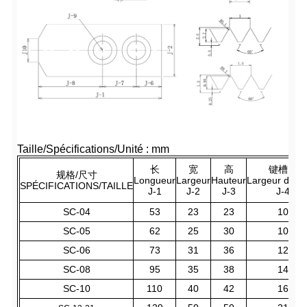
Taille/Spécifications/Unité : mm
长
宽
高
键槽宽
规格/尺寸
Longueur
Largeur
Hauteur
Largeur de fe
SPÉCIFICATIONS/TAILLE
J-1
J-2
J-3
J-4
SC-04
53
23
23
10
SC-05
62
25
30
10
SC-06
73
31
36
12
SC-08
95
35
38
14
SC-10
110
40
42
16