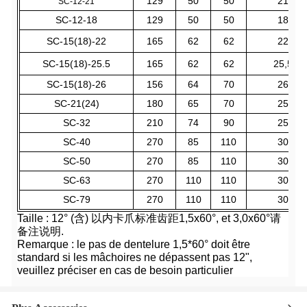
129
50
50
21
SC-12-21
SC-12-18
129
50
50
18
SC-15(18)-22
165
62
62
22
SC-15(18)-25.5
165
62
62
25,5
SC-15(18)-26
156
64
70
26
SC-21(24)
180
65
70
25
SC-32
210
74
90
25
SC-40
270
85
110
30
SC-50
270
85
110
30
SC-63
270
110
110
30
SC-79
270
110
110
30
Taille : 12° (含) 以内卡爪标准齿距1,5x60°, et 3,0x60°请
备注说明.
Remarque : le pas de dentelure 1,5*60° doit être
standard si les mâchoires ne dépassent pas 12",
veuillez préciser en cas de besoin particulier