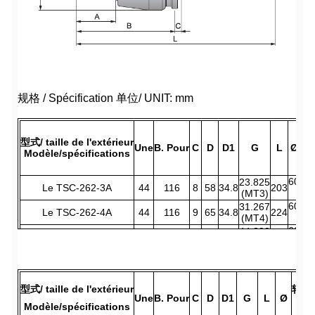
规格 / Spécification 单位/ UNIT: mm
型式/ taille de l'extérieur
轴承
Une
B. Pour
C
D
D1
G
L
Ø
Modèle/spécifications
6
0
23.825
Le TSC-262-3A
44
116
8
58
34.8
203
゚
(MT3)
6
0
31.267
Le TSC-262-4A
44
116
9
65
34.8
224
゚
(MT4)
6
0
44.399
Le TSC-262-5A
53
131
9
75
44.8
266
゚
((MT5)
6
0
63.348
Le TSC-262-6A
67
163
10
118
59.9
353
゚
(MT6)
型式/ taille de l'extérieur
轴承最高
Une
B. Pour
C
D
D1
G
L
Ø
Modèle/spécifications