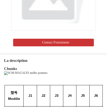
Contact Fournisseur
La description
Chunks
型号
J1
J2
J3
J4
J5
J6
Modèle