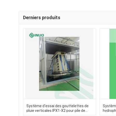
Derniers produits
Système d'essai des gouttelettes de
Système 
pluie verticales IPX1-X2 pour pile de
hydroph
charge de véhicule électrique