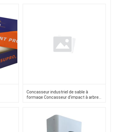
Concasseur industriel de sable à
formage Concasseur d'impact à arbre
vertical avec double mode de travail