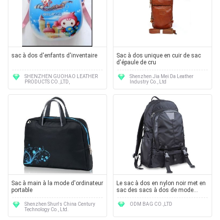
sac à dos d'enfants d'inventaire
Sac à dos unique en cuir de sac
d'épaule de cru
SHENZHEN GUOHAO LEATHER
Shenzhen Jia Mei Da Leather
PRODUCTS CO.,LTD,
Industry Co., Ltd
Sac à main à la mode d'ordinateur
Le sac à dos en nylon noir met en
portable
sac des sacs à dos de mode
d'école pour l'ordinateur portable
Shenzhen Shun's China Century
ODM BAG CO.,LTD
Technology Co., Ltd.