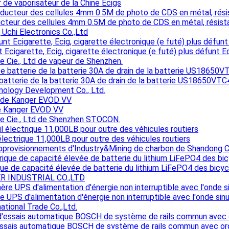
 de vaporisateur de la Chine Ecigs
teur des cellules 4mm 0.5M de photo de CDS en métal, résist
Uchi Electronics Co.,Ltd
 Ecigarette, Ecig, cigarette électronique (e futé) plus défunt E
e Cie., Ltd de vapeur de Shenzhen.
batterie de la batterie 30A de drain de la batterie US18650V
ology Development Co., Ltd.
e Kanger EVOD VV
e Cie., Ltd de Shenzhen STOCON.
électrique 11,000LB pour outre des véhicules routiers
pprovisionnements d'Industry&Mining de charbon de Shandong C
que de capacité élevée de batterie du lithium LiFePO4 des bic
 INDUSTRIAL CO.,LTD
 UPS d'alimentation d'énergie non interruptible avec l'onde sinu
ational Trade Co.,Ltd.
ssais automatique BOSCH de système de rails commun avec ord