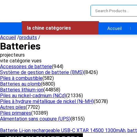
la chine catégories
Accueil
Accueil
/
produits
/
Batteries
projecteurs
vite catégorie vues
Accessoires de batterie
(944)
Système de gestion de batterie (BMS)
(8426)
Piles à combustible
(582)
Batteries au plomb
(6800)
Batteries lithium-ion
(44858)
Piles au nickel-cadmium (NiCd)
(21336)
Piles à hydrure métallique de nickel (Ni-MH)
(5078)
Autres piles
(7702)
Piles primaires
(10389)
Alimentation sans coupure (UPS)
(8155)
Batterie Li-ion rechargeable USB-C XTAR 14500 1300mAh, batter