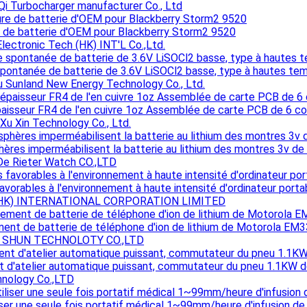
iQi Turbocharger manufacturer Co., Ltd
 de batterie d'OEM pour Blackberry Storm2 9520
Electronic Tech (HK) INT'L Co.,Ltd.
pontanée de batterie de 3.6V LiSOCl2 basse, type à hautes te
 Sunland New Energy Technology Co., Ltd.
épaisseur FR4 de l'en cuivre 1oz Assemblée de carte PCB de 6 co
Xu Xin Technology Co., Ltd.
ères imperméabilisent la batterie au lithium des montres 3v de 
e Rieter Watch CO.,LTD
favorables à l'environnement à haute intensité d'ordinateur po
HK) INTERNATIONAL CORPORATION LIMITED
nt de batterie de téléphone d'ion de lithium de Motorola E
 SHUN TECHNOLOTY CO.,LTD
 d'atelier automatique puissant, commutateur du pneu 1.1KW d
nology Co.,LTD
iser une seule fois portatif médical 1~99mm/heure d'infusion de