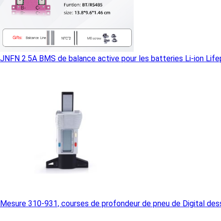
JNFN 2.5A BMS de balance active pour les batteries Li-ion Li
Mesure 310-931, courses de profondeur de pneu de Digital des