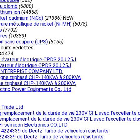
mbustible
(582)
au plomb
(6800)
ithium-ion
(44858)
ickel-cadmium (NiCd)
(21336)
NEW
rure métallique de nickel (Ni-MH)
(5078)
s
(7702)
ires
(10389)
on sans coupure (UPS)
(8155)
roduits vedettes
84,474
évateur électrique CPDS 20J 25J
NTERPRISE COMPANY LTD.
gne triphasé CHP-140KVA à 200KVA
ctric Power Equipments Co., Ltd
 Trade Ltd
emplacement de la durée de vie 230V CFL avec l'excellente dis
i-semicon Electronics CO.,LTD
224339 de Deutz Turbo de véhicules résistants