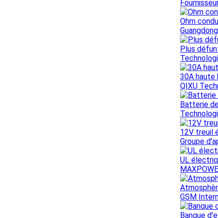
Fournisseur
Ohm conduc
Guangdong 
Plus défunt
Technologi
30A haute 
QIXU Techn
Batterie d
Technologi
12V treuil 
Groupe d'a
UL électri
MAXPOWER
Atmosphère
GSM Intern
Banque d'e