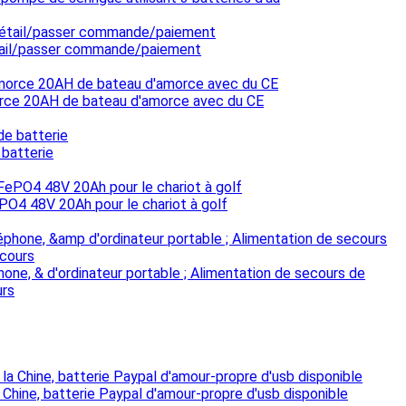
détail/passer commande/paiement
morce 20AH de bateau d'amorce avec du CE
 batterie
PO4 48V 20Ah pour le chariot à golf
one, & d'ordinateur portable ; Alimentation de secours de
urs
Chine, batterie Paypal d'amour-propre d'usb disponible