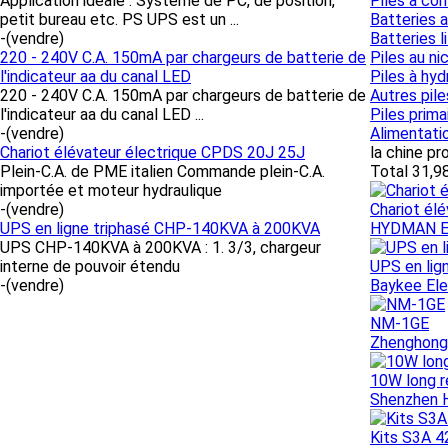
Application idéale : Système de PC, de position,
Piles à co
petit bureau etc. PS UPS est un ...
Batteries 
-
(vendre)
Batteries l
220 - 240V C.A. 150mA par chargeurs de batterie de
Piles au n
l'indicateur aa du canal LED
Piles à hyd
220 - 240V C.A. 150mA par chargeurs de batterie de
Autres pile
l'indicateur aa du canal LED ...
Piles prima
-
(vendre)
Alimentati
Chariot élévateur électrique CPDS 20J 25J
la chine p
Plein-C.A. de PME italien Commande plein-C.A.
Total 31,9
importée et moteur hydraulique
-
(vendre)
Chariot él
UPS en ligne triphasé CHP-140KVA à 200KVA
HYDMAN E
UPS CHP-140KVA à 200KVA : 1. 3/3, chargeur
interne de pouvoir étendu
UPS en li
-
(vendre)
Baykee Ele
NM-1GE
Zhenghong
10W long r
Shenzhen H
Kits S3A 4