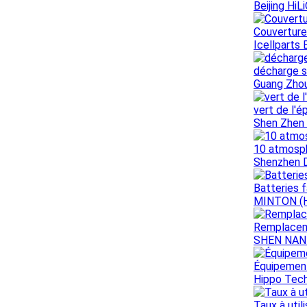
Beijing HiL
Couverture
Icellparts 
décharge s
Guang Zhou
vert de l'
Shen Zhen 
10 atmosph
Shenzhen D
Batteries 
MINTON (
Remplaceme
SHEN NAN
Équipement
Hippo Tech
Taux à util