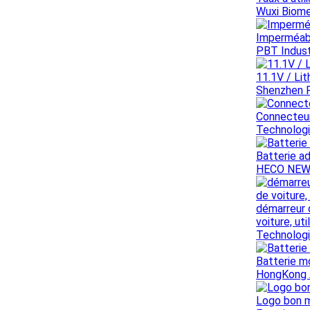
Wuxi Biome
Imperméabi
PBT Indust
11.1V / Li
Shenzhen R
Connecteur
Technologi
Batterie a
HECO NEW 
démarreur 
voiture, ut
Technologi
Batterie m
HongKong 
Logo bon m