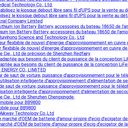
dical Technology Co., Ltd.
lisez le kiosque debout libre sans fil d'UPS pour la vente au 
rial Company Limited
thium Ion Battery Battery, accessoires du bateau 18650 de l'a
uiyihong Science and Technology Co., Ltd
 flexbible de nouvel d'énergie d'approvisionnement en cuivre de
e Cie., Ltd de précision de Shenzhen Redfairy
daptée aux besoins du client de puissance de la conception LiFe
ENERGY CO., LIMITED
de saut de voiture, puissance d'approvisionnement pour le téléph
ilisation intelligente d'approvisionnement d'alimentation de seco
e Cie., Ltd de Shenzhen Chengxingde.
obile pour BB9800
Aikway Technology Co.,Ltd
arché d'OEM de batterie d'amour-propre d'ecig d'ecigator de la 