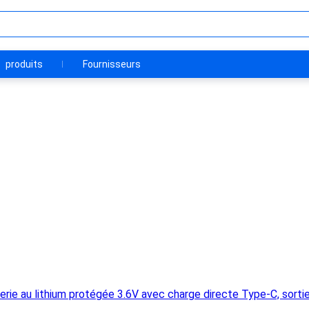
produits
Fournisseurs
ie au lithium protégée 3.6V avec charge directe Type-C, sorti