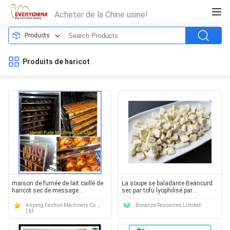
Acheter de la Chine usine!
Products
Produits de haricot
maison de fumée de lait caillé de
La soupe se baladante Beancurd
haricot sec de message
sec par tofu lyophilisé par
publicitaire
ingrédient à nourriture de vente
découpe
Anyang Fashun Machinery Co. ,
Bonanza Resources Limited
Ltd