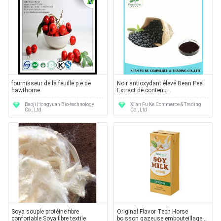
fournisseur de la feuille p.e de
Noir antioxydant élevé Bean Peel
hawthorne
Extract de contenu
d'approvisionnement d'usine
Baoji Hongyuan Bio-technology
Xi'an Fu Ke Commerce & Trading
Co., Ltd
Co., Ltd
Soya souple protéine fibre
Original Flavor Tech Horse
confortable Soya fibre textile
boisson gazeuse embouteillage