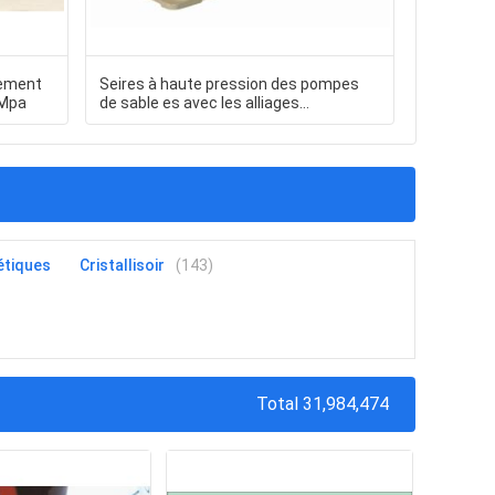
pement
Seires à haute pression des pompes
Ligne obs
5Mpa
de sable es avec les alliages
d'entrée 
résistants à l'usure de haut-Chrome
étiques
Cristallisoir
(143)
Total 31,984,474