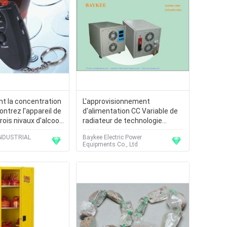
t la concentration
L'approvisionnement
ontrez l'appareil de
d'alimentation CC Variable de
rois nivaux d'alcool
radiateur de technologie
de résultat
unique de chemin s'appliquent
INDUSTRIAL
Baykee Electric Power
dans les militaires,
Equipments Co., Ltd
aérospatiaux