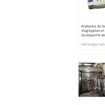
Analyseur de f
d'agrégation et
de plaquette de
analyseur de ch
Fetal Doppler Onli