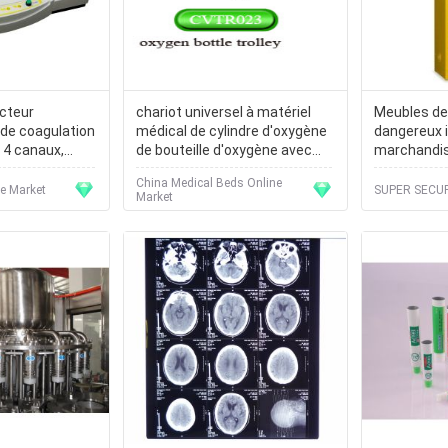
acteur
chariot universel à matériel
Meubles d
 de coagulation
médical de cylindre d'oxygène
dangereux 
 4 canaux,
de bouteille d'oxygène avec
marchandise
imie clinique
des roues
de produits
China Medical Beds Online
Galon
ne Market
SUPER SECUR
Market