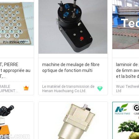
, PIERRE
machine de meulage de fibre
laminoir de
t appropriée au
optique de fonction multi
de 6mm ave
T,
et la boîte
parties
RABLE
Le matériel de transmission de
Wuxi Techwel
UIPMENT
Henan Huachuang Co.Ltd.
Ltd