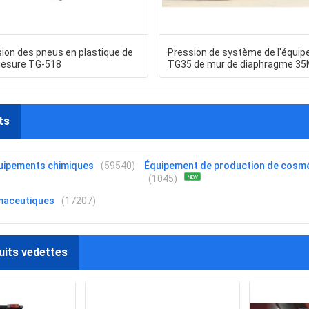
sion des pneus en plastique de
Pression de système de l'équi
esure TG-518
TG35 de mur de diaphragme 3
ts
uipements chimiques
(59540)
Équipement de production de cosm
(1045)
NEW
maceutiques
(17207)
uits vedettes