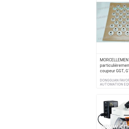
MORCELLEMENT
particulièremen
coupeur GGT, G
DCS1500/2500 
DONGGUAN FAVO
85904000
AUTOMATION EQ
CO.,LTD