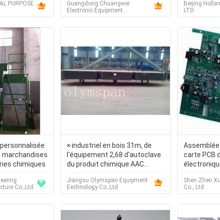
AL PURPOSE
Guangdong Chuangwei
Beijing Holla
onnement en
constructi
Electronic Equipment
LTD
 pétrole
Manufactory
 personnalisée
× industriel en bois 31m, de
Assemblée 
e marchandises
l'équipement 2,68 d'autoclave
carte PCB 
ries chimiques
du produit chimique AAC
électroniqu
pression 1.5Mpa
revêtement 
eering
Jiangsu Olymspan Equipment
Shen Zhen Xu
ture Co.,Ltd
Eechnology Co.,Ltd
Co., Ltd.