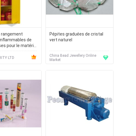
e rangement
Pépites graduées de cristal
inflammables de
vert naturel
s pour le matériel
 chimiques, 22-
China Bead Jewellery Online
ITY LTD
Market