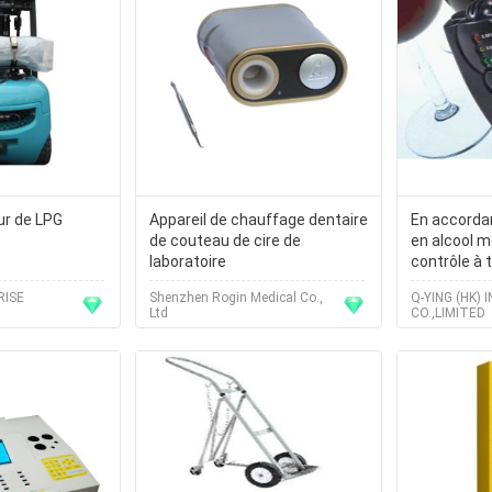
ur de LPG
Appareil de chauffage dentaire
En accordan
de couteau de cire de
en alcool m
laboratoire
contrôle à t
de souffle 
RISE
Shenzhen Rogin Medical Co.,
Q-YING (HK) 
Ltd
CO.,LIMITED