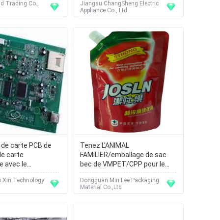
nd Trading Co.,
Jiangsu ChangSheng Electric
on/charbon
eau
Appliance Co., Ltd
de carte PCB de
Tenez L'ANIMAL
de carte
FAMILIER/emballage de sac
e avec le
bec de VMPET/CPP pour le
de preuve de l'eau
détergent
 Xin Technology
Dongguan Min Lee Packaging
Material Co.,Ltd