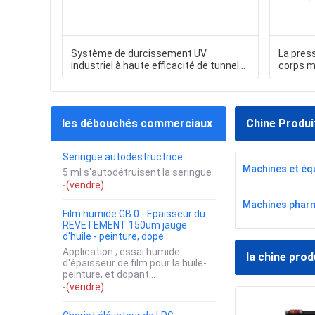
Système de durcissement UV
La pres
industriel à haute efficacité de tunnel
corps m
de traitement UV fait sur commande
de grand format de LC
les débouchés commerciaux
Chine Produi
Seringue autodestructrice
Machines et éq
5 ml s'autodétruisent la seringue
-
(vendre)
Machines phar
Film humide GB 0 - Epaisseur du
REVETEMENT 150um jauge
d'huile - peinture, dope
Application ; essai humide
la chine prod
d'épaisseur de film pour la huile-
peinture, et dopant...
-
(vendre)