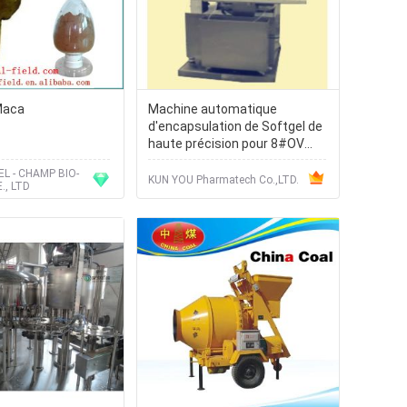
Maca
Machine automatique
d'encapsulation de Softgel de
haute précision pour 8#OV
43470 les capsules/H
L - CHAMP BIO-
KUN YOU Pharmatech Co.,LTD.
., LTD