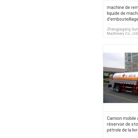
machine de rem
liquide de mach
d'embouteillage
jus de l'eau 2.2
Zhangjiagang Sun
Machinery Co., Ltd
Camion mobile 
réservoir de st
pétrole de la li
camions-citern