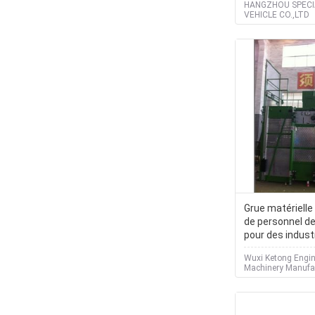
HANGZHOU SPECI
de réapprovisi
VEHICLE CO.,LTD
combustible de
Grue matérielle
de personnel d
pour des indust
Wuxi Ketong Engin
Machinery Manufac