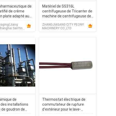
pharmaceutique de
Matériel de SS316L
atifié de crème
centrifugeuse de Tricanter de
n plate adapté aux
machine de centrifugeuse de
client
décanteur de séparation de
kaging(Jiang
ZHANGJIAGANG CITY PEONY
farine de poisson 3 de phase
Shanghai SanYing
MACHINERY CO.,LTD
d'huile de poisson
erial Co.,Ltd.)
himique de
Thermostat électrique de
des installations
commutateur de rupture
ie de goudron de
d'extérieur pour le lave-
e
vaisselle et le Bolier/chauffe-