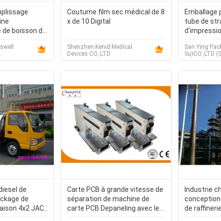
plissage
Coutume film sec médical de 8
Emballage 
ine
x de 10 Digital
tube de str
 de boisson de
d'impressio
kw
besoins du 
swell
Shenzhen Kenid Medical
San Ying Pac
.
Devices CO.,LTD
Su)CO.,LTD (
Packaging Mat
diesel de
Carte PCB à grande vitesse de
Industrie c
ockage de
séparation de machine de
conception 
vraison 4x2 JAC,
carte PCB Depaneling avec le
de raffiner
es aspirateurs
bas effort
houille et d