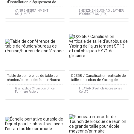
d'installation d'équipement de
meubles de système de Seat de
chaise de mouvement de film de
YAISU ENTERTAINMENT
SHENZHEN GUOHAO LEATHER
CO.,LIMITED
PRODUCTS CO.,LTD,
théâtre de cinéma de 3D 4D 5D 6D
Table de conférence de table de
Q235B / Canalisation verticale de
réunion/bureau de réunion/bureau
taille d'autobus de Yaxing de
de conférence
l'ajustement ST13 et rail obliques
HY71 de glissière
Guangzhou Chuangda Office
HUAYANG Vehicle Accessories
Furniture Factory
Co.LTD