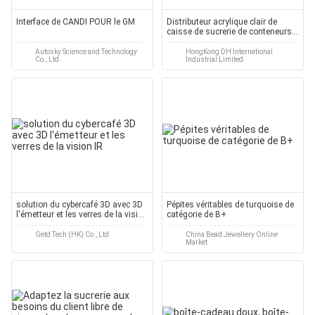
Interface de CANDI POUR le GM
Distributeur acrylique clair de
caisse de sucrerie de conteneurs
de nourriture
Autosky Science and Technology
HongKong DH International
Co., Ltd.
Industrial Limited
solution du cybercafé 3D avec 3D
Pépites véritables de turquoise de
l'émetteur et les verres de la vision
catégorie de B+
IR
Getd Tech (HK) Co., Ltd
China Bead Jewellery Online
Market