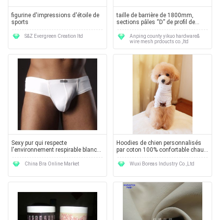
figurine d'impressions d'étoile de
taille de barrière de 1800mm,
sports
sections pâles “D” de profil de
3mm, clôture de palissade en
métal
S&Z Evergreen Creation ltd
Anping county yikuo hardware&
wire mesh prdoucts co.,ltd
Sexy pur qui respecte
Hoodies de chien personnalisés
l'environnement respirable blanc
par coton 100% confortable chaud
de Spandex/coton équipe la
de blanc
lanière de sous-vêtements pour la
China Bra Online Market
Wuxi Boreas Industry Co.,Ltd
natation