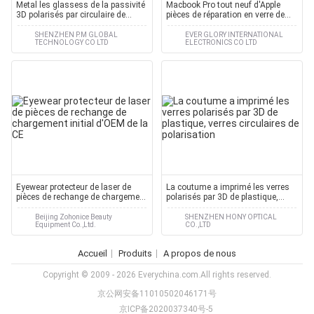
Metal les glassess de la passivité
Macbook Pro tout neuf d'Apple
3D polarisés par circulaire de
pièces de réparation en verre de
lentille de cadre
MAC de lentille de 17 pouces avec
l'OEM/ODM disponibles
SHENZHEN P.M GLOBAL
EVER GLORY INTERNATIONAL
TECHNOLOGY CO LTD
ELECTRONICS CO LTD
Eyewear protecteur de laser de
La coutume a imprimé les verres
pièces de rechange de chargement
polarisés par 3D de plastique,
initial d'OEM de la CE
verres circulaires de polarisation
Beijing Zohonice Beauty
SHENZHEN HONY OPTICAL
Equipment Co.,Ltd.
CO.,LTD
Accueil
Produits
A propos de nous
Copyright © 2009 - 2026 Everychina.com.All rights reserved.
京公网安备11010502046171号
京ICP备2020037340号-5