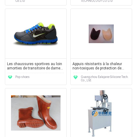
Co.LTD
TECHNOLOGY CO LTD
Les chaussures sportives au loin
Appuis résistants à la chaleur
amorties de transitoire de dames
non-toxiques de protection de
de marques de poids léger offrent
talon de silicone pour réduire la
le service d'OEM
pression les pieds plats
Pop shoes
Guangzhou Ealajane Silicone Tech.
Co., Ltd.