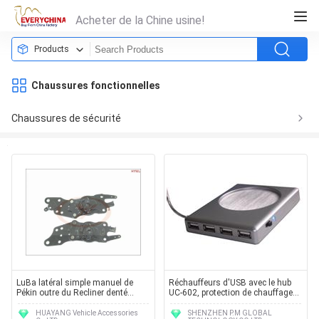
Acheter de la Chine usine!
Products
Chaussures fonctionnelles
Chaussures de sécurité
LuBa latéral simple manuel de
Réchauffeurs d'USB avec le hub
Pékin outre du Recliner denté
UC-602, protection de chauffage
HY75 de plat de véhicule routier
d'acier inoxydable
HUAYANG Vehicle Accessories
SHENZHEN P.M GLOBAL