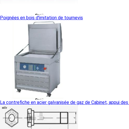
Poignées en bois d'imitation de tournevis
La contrefiche en acier galvanisée de gaz de Cabinet, appui de