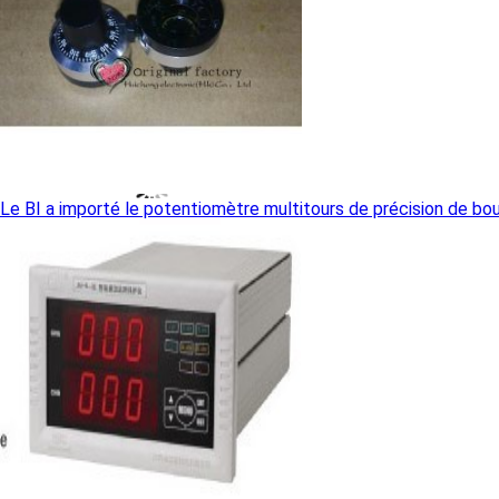
Le BI a importé le potentiomètre multitours de précision de 