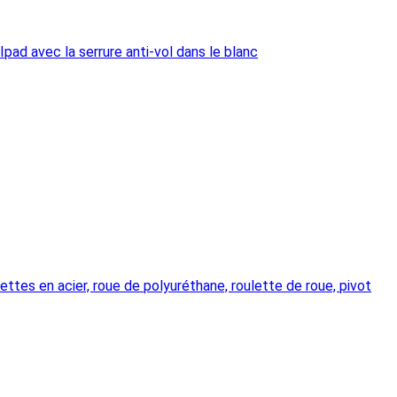
Ipad avec la serrure anti-vol dans le blanc
lettes en acier, roue de polyuréthane, roulette de roue, pivot