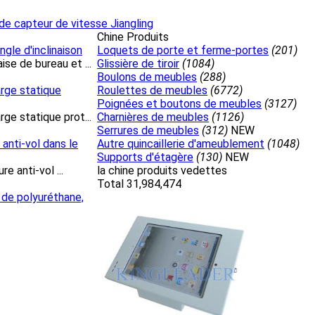
 de capteur de vitesse Jiangling
Chine Produits
gle d'inclinaison
Loquets de porte et ferme-portes
(201)
se de bureau et ...
Glissière de tiroir
(1084)
Boulons de meubles
(288)
arge statique
Roulettes de meubles
(6772)
Poignées et boutons de meubles
(3127)
ge statique prot...
Charnières de meubles
(1126)
Serrures de meubles
(312)
NEW
 anti-vol dans le
Autre quincaillerie d'ameublement
(1048)
Supports d'étagère
(130)
NEW
e anti-vol ...
la chine produits vedettes
Total 31,984,474
e de polyuréthane,