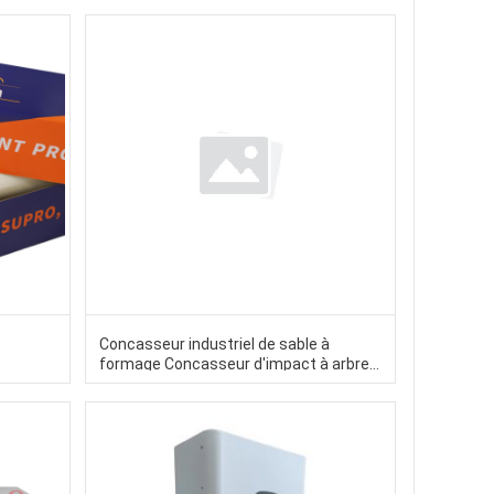
Concasseur industriel de sable à
formage Concasseur d'impact à arbre
vertical avec double mode de travail