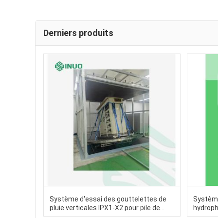
Derniers produits
Système d'essai des gouttelettes de
Système 
pluie verticales IPX1-X2 pour pile de
hydroph
charge de véhicule électrique