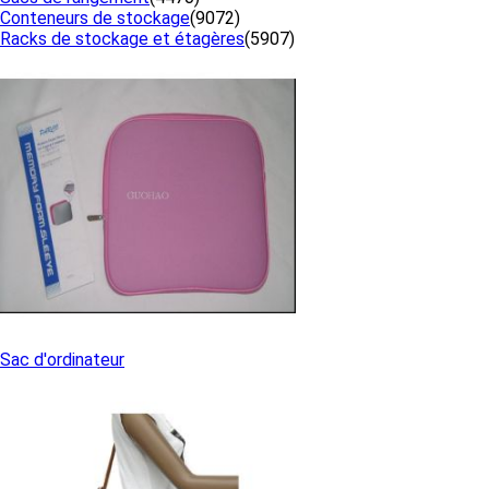
Conteneurs de stockage
(9072)
Racks de stockage et étagères
(5907)
Sac d'ordinateur