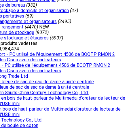
e de bureau
(332)
tockage à domicile et organisation
(47)
s portatives
(59)
rangements et organisateurs
(2495)
e rangement
(4470)
NEW
eurs de stockage
(9072)
e stockage et étagères
(5907)
e produits vedettes
1,984,474
 - PC utilisé de l'équipement 4506 de BOOTP RMON 2
es Cisco avec des indicateurs
ong Trade Ltd
eue de sac de sac de dame à unité centrale
n Shun's China Century Technology Co., Ltd.
n bois de haut-parleur de Multimedai d'orateur de lecteur de
d'USB mini
Technology Co., Ltd.