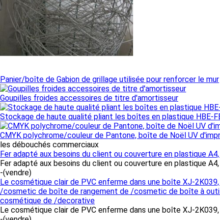
Panier/boîte de Gabion de grillage utilisée pour renforcer le mur
Goupilles froides accessoires de titre d'amortisseur
Stockage de haute qualité pliant les boîtes en plastique HBE-F
CMYK polychrome/couleur de Pantone, boîte de Noël UV d'impre
les débouchés commerciaux
Fer adapté aux besoins du client ou couverture en plastique A4,
Fer adapté aux besoins du client ou couverture en plastique A4, A
-
(vendre)
Le cosmétique clair de PVC enferme dans une boîte XJ-2K039, 
/cosmetic de boîte de rangement de /cosmetic de boîte à outi
cosmétique de /decorative
Le cosmétique clair de PVC enferme dans une boîte XJ-2K039, 
-
(vendre)