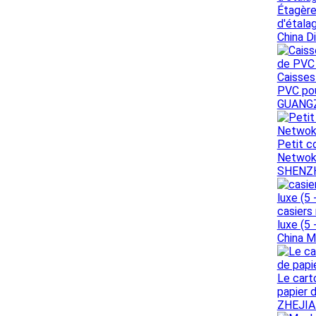
Étagère
d'étala
China D
Caisses
PVC pou
GUANGZ
Petit c
Netwoks
SHENZH
casiers
luxe (5 
China M
Le cart
papier 
ZHEJIA