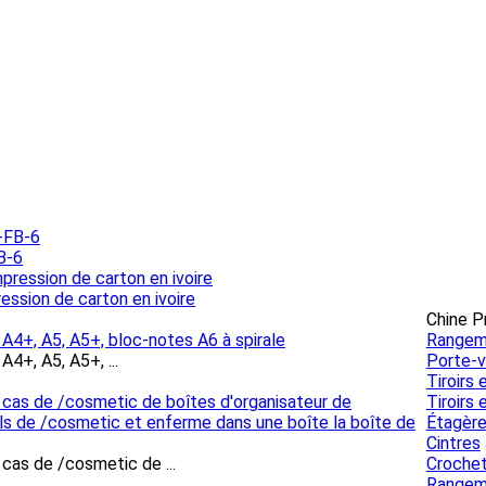
B-6
ssion de carton en ivoire
Chine P
 A4+, A5, A5+, bloc-notes A6 à spirale
Rangeme
4+, A5, A5+, ...
Porte-v
Tiroirs 
cas de /cosmetic de boîtes d'organisateur de
Tiroirs 
ls de /cosmetic et enferme dans une boîte la boîte de
Étagère
Cintres
cas de /cosmetic de ...
Crochet
Rangeme