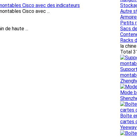
ontables Cisco avec des indicateurs
Stockag
ntables Cisco avec ...
Autre s
Armoire
Petits 
n de haute ...
Sacs d
Conten
Racks d
la chin
Total 3
Support
montabl
Zhengh
Mode bl
Shenzhe
Boîte e
cartes 
Yeeway 