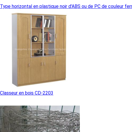
Type horizontal en plastique noir d'ABS ou de PC de couleur ferm
Classeur en bois CD-2203