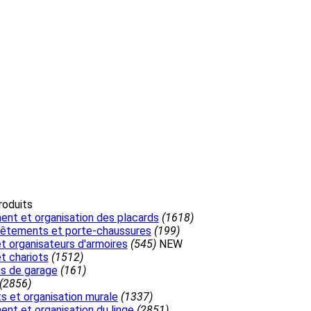
roduits
nt et organisation des placards
(1618)
êtements et porte-chaussures
(199)
et organisateurs d'armoires
(545)
NEW
et chariots
(1512)
s de garage
(161)
(2856)
s et organisation murale
(1337)
nt et organisation du linge
(2851)