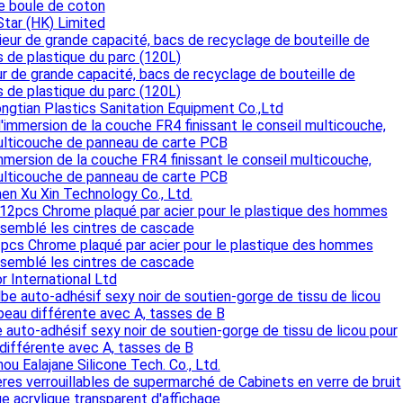
e boule de coton
tar (HK) Limited
ur de grande capacité, bacs de recyclage de bouteille de
 de plastique du parc (120L)
ngtian Plastics Sanitation Equipment Co.,Ltd
immersion de la couche FR4 finissant le conseil multicouche,
ticouche de panneau de carte PCB
en Xu Xin Technology Co., Ltd.
cs Chrome plaqué par acier pour le plastique des hommes
ssemblé les cintres de cascade
r International Ltd
e auto-adhésif sexy noir de soutien-gorge de tissu de licou pour
 différente avec A, tasses de B
ou Ealajane Silicone Tech. Co., Ltd.