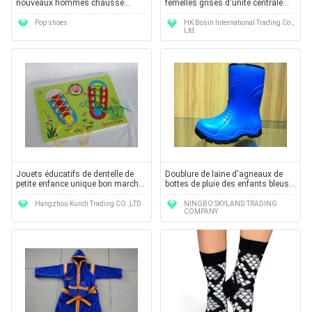
nouveaux hommes chausse
femelles grises d'unité centrale
Terrex X rapide FM mi GORE-TEX
bon concepteur bon marché
d'OEM/ODM 2012 avec la taille
Pop shoes
HK Bosin International Trading Co.,
Ltd.
36-41
Jouets éducatifs de dentelle de
Doublure de laine d'agneaux de
petite enfance unique bon marché
bottes de pluie des enfants bleus
de Basswood pour la flexibilité de
géniaux de Little Boy
doigt
Hangzhou Kundi Trading CO.,LTD
NINGBO SKYLAND TRADING
COMPANY