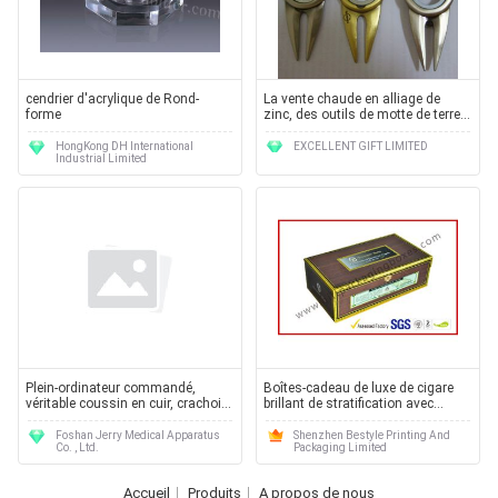
cendrier d'acrylique de Rond-
La vente chaude en alliage de
forme
zinc, des outils de motte de terre
de moulage mécanique sous
pression avec des aimants
HongKong DH International
EXCELLENT GIFT LIMITED
Industrial Limited
Plein-ordinateur commandé,
Boîtes-cadeau de luxe de cigare
véritable coussin en cuir, crachoir
brillant de stratification avec
en céramique rotatif--JY-6068
l'emballage de conseil de Dulex
Foshan Jerry Medical Apparatus
Shenzhen Bestyle Printing And
Co. , Ltd.
Packaging Limited
Accueil
Produits
A propos de nous