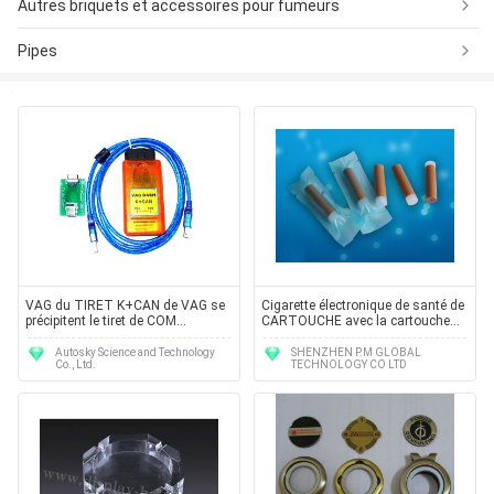
Autres briquets et accessoires pour fumeurs
Pipes
VAG du TIRET K+CAN de VAG se
Cigarette électronique de santé de
précipitent le tiret de COM
CARTOUCHE avec la cartouche
1.65+VAG peut 5,17
401/402/403 de P.M.
Autosky Science and Technology
SHENZHEN P.M GLOBAL
Co., Ltd.
TECHNOLOGY CO LTD