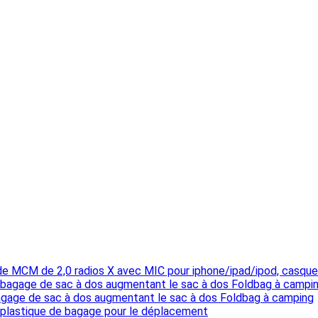
de MCM de 2,0 radios X avec MIC pour iphone/ipad/ipod, casque
bagage de sac à dos augmentant le sac à dos Foldbag à camping