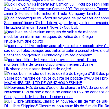
Box Howo A7 Réfrigérateur Camion 30T Pour poisson Transp
Jinan G-Horizon International Trade Company Limited
Sac cosmétique d'Oxford de voyage de polyester accessoire 
Hangzhou Shengyi Tourist Novelty Co., Ltd.
meubles en aluminium antiques de valise de ménage
Ntuple furniture co.,ltd
sac de vol électronique australie, circulaire consultative élec
Shenzhen hongweixin Technology Limited company
monture filtre de tennis d'approvisionnement d'usine
HK shenglong international trade co,ltd
Valise bon marché de haute qualité de bagage d'ABS des prix
MACHINES CIE., LTD DE WENZHOU YESHINE
Nouveaux PCs du sac d'école de chariot à EVA de conception
Guangzhou Jade Leather et usine de sac
DHL libre Shipping@Classic et nouveaux fils de film de Blu-R