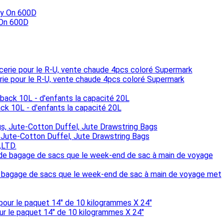
 On 600D
cerie pour le R-U, vente chaude 4pcs coloré Supermark
ck 10L - d'enfants la capacité 20L
 Jute-Cotton Duffel, Jute Drawstring Bags
LTD.
 bagage de sacs que le week-end de sac à main de voyage met
ur le paquet 14" de 10 kilogrammes X 24"