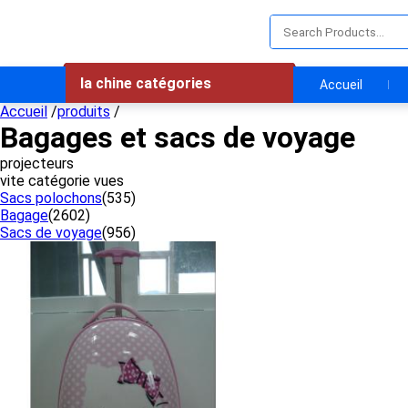
la chine catégories
Accueil
Accueil
/
produits
/
Bagages et sacs de voyage
projecteurs
vite catégorie vues
Sacs polochons
(535)
Bagage
(2602)
Sacs de voyage
(956)