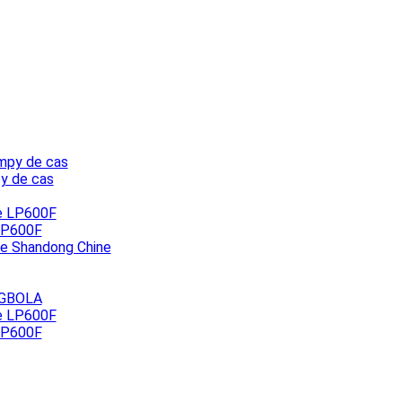
py de cas
 LP600F
de Shandong Chine
NGBOLA
 LP600F