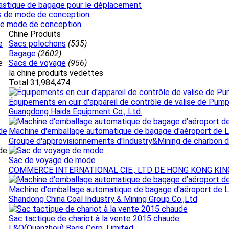
lastique de bagage pour le déplacement
 de mode de conception
Chine Produits
e
Sacs polochons
(535)
Bagage
(2602)
e
Sacs de voyage
(956)
la chine produits vedettes
Total 31,984,474
Équipements en cuir d'appareil de contrôle de valise de Pum
Guangdong Haida Equipment Co., Ltd.
de
Machine d'emballage automatique de bagage d'aéroport de
Groupe d'approvisionnements d'Industry&Mining de charbon 
de
Sac de voyage de mode
COMMERCE INTERNATIONAL CIE., LTD DE HONG KONG KI
Machine d'emballage automatique de bagage d'aéroport de
Shandong China Coal Industry & Mining Group Co.,Ltd
Sac tactique de chariot à la vente 2015 chaude
L&Q(Quanzhou) Bags Corp. Limited