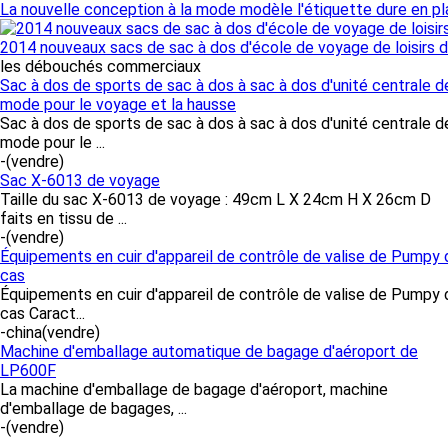
La nouvelle conception à la mode modèle l'étiquette dure en p
2014 nouveaux sacs de sac à dos d'école de voyage de loisirs
les débouchés commerciaux
Sac à dos de sports de sac à dos à sac à dos d'unité centrale d
mode pour le voyage et la hausse
Sac à dos de sports de sac à dos à sac à dos d'unité centrale d
mode pour le ...
-
(vendre)
Sac X-6013 de voyage
Taille du sac X-6013 de voyage : 49cm L X 24cm H X 26cm D
faits en tissu de ...
-
(vendre)
Équipements en cuir d'appareil de contrôle de valise de Pumpy 
cas
Équipements en cuir d'appareil de contrôle de valise de Pumpy 
cas Caract...
-china
(vendre)
Machine d'emballage automatique de bagage d'aéroport de
LP600F
La machine d'emballage de bagage d'aéroport, machine
d'emballage de bagages, ...
-
(vendre)