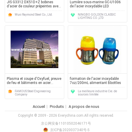
JIS G3312 DX51D+Z bobines
Lumière sous-marine GC-U1006
d'acier de couleur prépeintes avec
de l'acier inoxydable LED
revêtement en zinc Z60Z275 pour
les panneaux de toiture et de
Wuxi Raymond Steel Co., Ltd.
NINGBO GOLDEN CLASSIC
LIGHTING CO.,LTD
construction
Plasma et coupe d'Oxyfuel, preuve
formation de l'acier inoxydable
de feu et bâtiments en acier
7oz/200mL alimentant Bbottles
commerciaux de preuve de rouille
FAMOUS Steel Engineering
La meilleure industrie Cie. de
Company
sources limitée
Accueil
Produits
A propos de nous
Copyright © 2009 - 2026 Everychina.com.All rights reserved.
京公网安备11010502046171号
京ICP备2020037340号-5