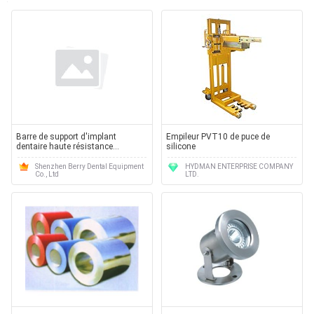
Barre de support d'implant
Empileur PVT10 de puce de
dentaire haute résistance
silicone
résistant à la corrosion offrant
soutien et stabilité pour les
Shenzhen Berry Dental Equipment
HYDMAN ENTERPRISE COMPANY
Co., Ltd
LTD.
prothèses dentaires fixes