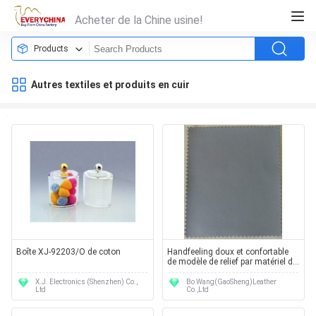
Acheter de la Chine usine!
Products
Autres textiles et produits en cuir
Boîte XJ-92203/O de coton
Handfeeling doux et confortable
de modèle de relief par matériel de
sac d'unité centrale pour le textile
à la maison
X.J. Electronics (Shenzhen) Co.,
Bo Wang(GaoSheng)Leather
Ltd
Co.,Ltd