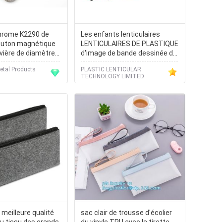
chrome K2290 de
Les enfants lenticulaires
uton magnétique
LENTICULAIRES DE PLASTIQUE
ivière de diamètre
d'image de bande dessinée de
m
couverture de sac d'école de
etal Products
PLASTIC LENTICULAR
l'ANIMAL FAMILIER 3D
TECHNOLOGY LIMITED
favorisent la papeterie
 meilleure qualité
sac clair de trousse d'écolier