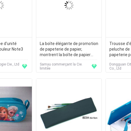
e d'unité
La boîte élégante de promotion
Trousse d'é
couleur Note3
de papeterie de papier,
peluche de 
montrent la boîte de papier
papeterie p
pour le stylo, boîte de vente
bleue/jaun
gie Cie., Ltd
Samyu commerçant la Cie.
Dongguan Ci
chaude de stylo
limitée
Co., Ltd