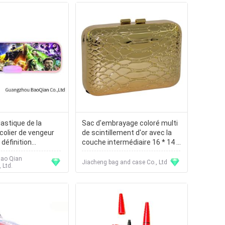
lastique de la
Sac d'embrayage coloré multi
colier de vengeur
de scintillement d'or avec la
 définition
couche intermédiaire 16 * 14 *
e d'impression
9cm
ao Qian
Jiacheng bag and case Co., Ltd
 Ltd.