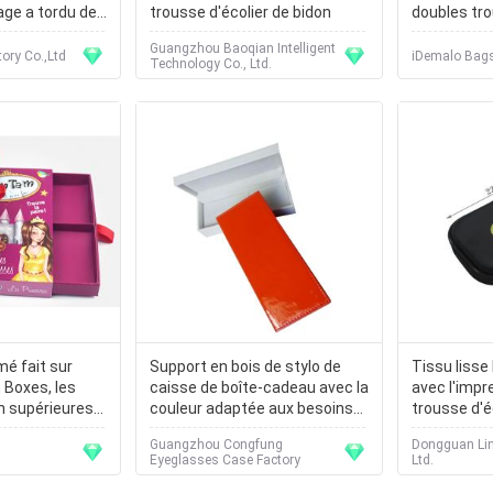
age a tordu des
trousse d'écolier de bidon
doubles tr
a couleur brune
d'écolier/p
Guangzhou Baoqian Intelligent
tory Co.,Ltd
iDemalo Bags 
Technology Co., Ltd.
mé fait sur
Support en bois de stylo de
Tissu lisse
Boxes, les
caisse de boîte-cadeau avec la
avec l'impr
n supérieures
couleur adaptée aux besoins
trousse d'éc
 non
du client par matériel de cuir
centrale él
Guangzhou Congfung
Dongguan Lin
d'unité centrale
Eyeglasses Case Factory
Ltd.