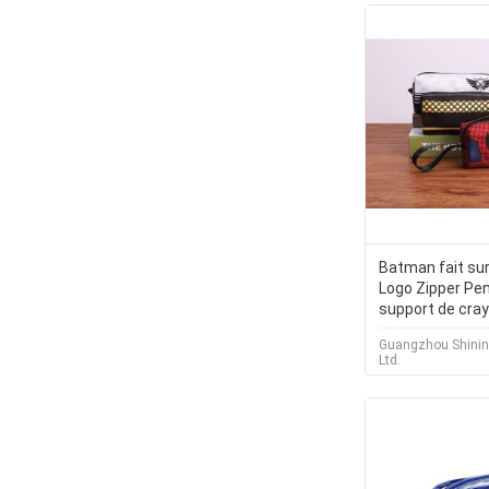
Batman fait s
Logo Zipper Pen
support de cra
maquillage de 
Guangzhou Shining
voyage de toile
Ltd.