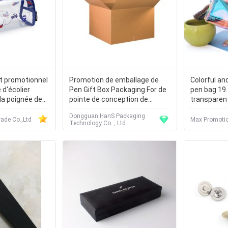
t promotionnel
Promotion de emballage de
Colorful an
 d'écolier
Pen Gift Box Packaging For de
pen bag 19
la poignée de
pointe de conception de
transparent
e de pp
marbre de Grey Board Paper
Dongguan HanS Packaging
Custom Print
de Co.,Ltd
Max Promotio
Technology Co. , Ltd.