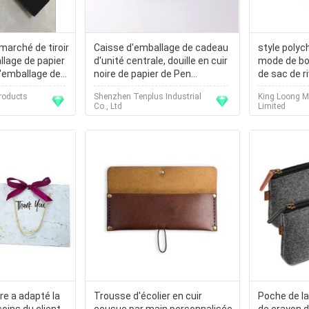
marché de tiroir
Caisse d'emballage de cadeau
style poly
llage de papier
d'unité centrale, douille en cuir
mode de bo
l'emballage de
noire de papier de Pen
de sac de r
Packaging Box With White
de 14 18m
roducts
Shenzhen Tenplus Industrial
King Loong M
Co., Ltd
Limited
ire a adapté la
Trousse d'écolier en cuir
Poche de la