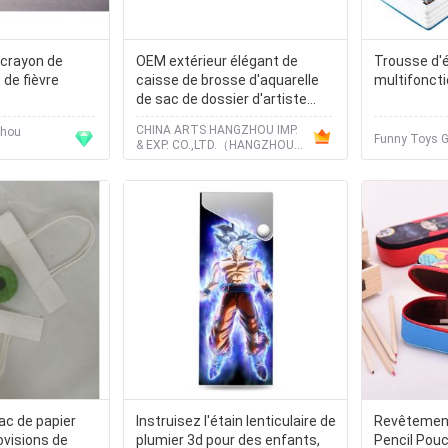
 crayon de
OEM extérieur élégant de
Trousse d'é
de fièvre
caisse de brosse d'aquarelle
multifoncti
de sac de dossier d'artiste
disponible
CHINA ARTS HANGZHOU IMP.
zhou
Funny Toys Gi
& EXP. CO.,LTD.（HANGZHOU
JULIES INTERNATIONAL
TRADE CO., LTD.）
ac de papier
Instruisez l'étain lenticulaire de
Revêtement
ovisions de
plumier 3d pour des enfants,
Pencil Pouc