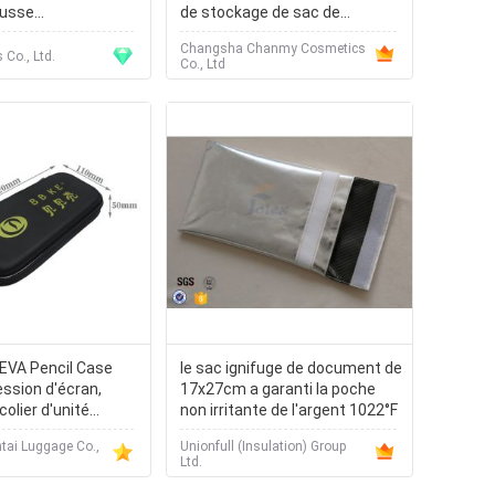
ousse
de stockage de sac de
lumier dégrossis
maquillage de bourse de poche
Changsha Chanmy Cosmetics
de trousse d'écolier de rayure
Co., Ltd.
Co., Ltd
 EVA Pencil Case
le sac ignifuge de document de
ession d'écran,
17x27cm a garanti la poche
olier d'unité
non irritante de l'argent 1022°F
égante
tai Luggage Co.,
Unionfull (Insulation) Group
Ltd.