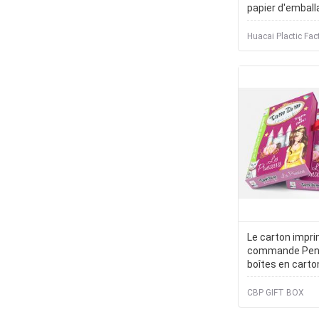
papier d'emball
poignées dans l
blanche
Huacai Plactic Fac
Le carton impri
commande Pen 
boîtes en carto
claires sentent
CBP GIFT BOX