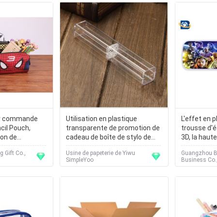
ur commande
Utilisation en plastique
L'effet en p
cil Pouch,
transparente de promotion de
trousse d'é
yon de
cadeau de boîte de stylo de
3D, la haute
cadeau de
PVC des plus bas prix
lenticulair
 Gift Co.,
Usine de papeterie de Yiwu
Guangzhou B
d'image
SimpleYoo
Business Co.,