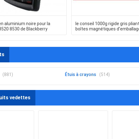
n aluminium noire pour la
le conseil 1000g rigide gris plian
8520 8530 de Blackberry
boîtes magnétiques d'emballag
cadeau, a compensé les boîtes
imprimées d'emballage de cade
stylo
ts
(881)
Étuis à crayons
(514)
uits vedettes