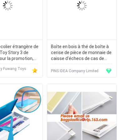
colier étrangère de
Boîte en bois à thé de boîte à
Toy Story 3 de
cerise de pièce de monnaie de
our la promotion,
caisse d'échecs de cas de
e
caisse en bois en bois en bois
ty Fuwang Toys
de stylo
PINS IDEA Company Limited