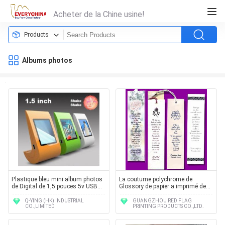
Acheter de la Chine usine!
Products
Albums photos
Plastique bleu mini album photos
La coutume polychrome de
de Digital de 1,5 pouces 5v USB
Glossory de papier a imprimé des
Windows Vista/7 et Apple
labels lisant le repère de photo
Q-YING (HK) INDUSTRIAL
GUANGZHOU RED FLAG
CO.,LIMITED
PRINTING PRODUCTS CO.,LTD.