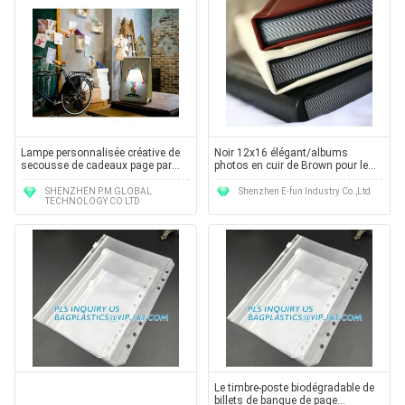
Lampe personnalisée créative de
Noir 12x16 élégant/albums
secousse de cadeaux page par
photos en cuir de Brown pour le
page
cinquantième
anniversaire/vacances
SHENZHEN P.M GLOBAL
Shenzhen E-fun Industry Co.,Ltd
TECHNOLOGY CO LTD
Le timbre-poste biodégradable de
billets de banque de page