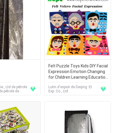
Felt Puzzle Toys Kids DIY Facial
Expression Emotion Changing
for Children Learning Education
Velcro Sticks 30 X 30cm
e., Ltd de pétrole
Lutin d'espoir de Deqing. Et
e pétrole de
Exp. Co., Ltd.