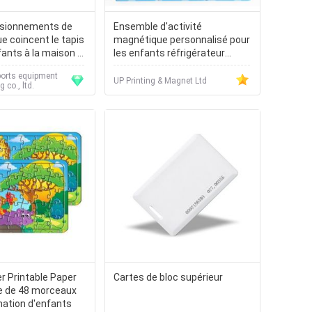
isionnements de
Ensemble d'activité
 coincent le tapis
magnétique personnalisé pour
fants à la maison de
les enfants réfrigérateur
de jeu d'éducation
Puzzle de papier magnétique
ports equipment
t le jouet
Puzzle de puzzle éducatif
UP Printing & Magnet Ltd
 co., ltd.
r Printable Paper
Cartes de bloc supérieur
e de 48 morceaux
mation d'enfants