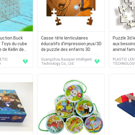
ruction Buck
Casse-tête lenticulaires
Puzzle 3d l
l Toys du cube
éducatifs d'impression jeux/3D
aux besoins
de Kellin de
de puzzle des enfants 3D
animal fami
ue magnétique
bon marché
ETIC
Guangzhou Baoqian Intelligent
PLASTIC LE
our des
PLASTIQUE 
D
Technology Co., Ltd.
TECHNOLOGY
jouet d'enf
puzzle lenti