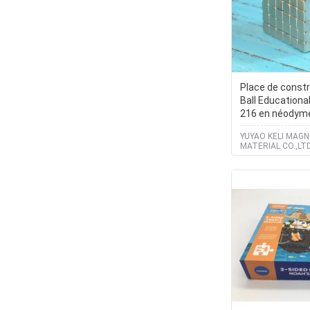
Place de const
Ball Educationa
216 en néodyme 
bloc magnétiq
YUYAO KELI MAGN
des PCs 5mm p
MATERIAL CO.,LT
enfants