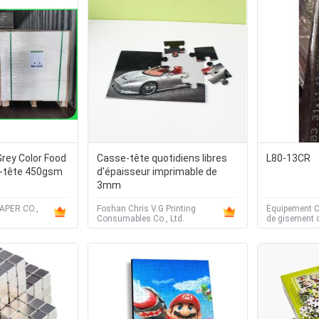
rey Color Food
Casse-tête quotidiens libres
L80-13CR
e-tête 450gsm
d'épaisseur imprimable de
3mm
PER CO.,
Foshan Chris V.G Printing
Équipement Ci
Consumables Co., Ltd.
de gisement d
Changzhou.