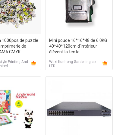
n 1000pcs de puzzle
Mini pouce 16*16*48 de 6.0KG
'imprimerie de
40*40*120cm d'intérieur
 FAMA CMYK
élèvent la tente
tyle Printing And
Wuxi Kunhong Gardening co.
mited
LTD