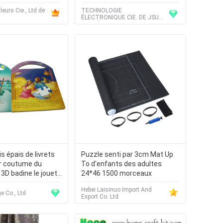
eurs Cie., Ltd de
TECHNOLOGIE
ÉLECTRONIQUE CIE. DE JSUS,
LIMITÉE
is épais de livrets
Puzzle senti par 3cm Mat Up
r coutume du
To d'enfants des adultes
3D badine le jouet
24*46 1500 morceaux
Hebei Laisinuo Import And
e Co., Ltd
Export Co. Ltd