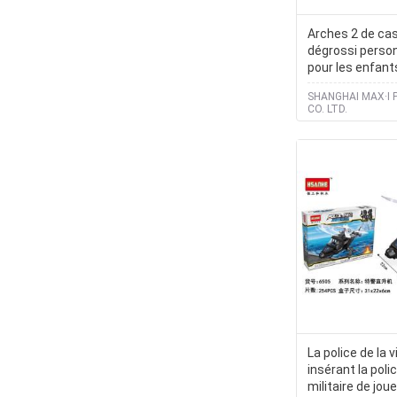
Arches 2 de ca
dégrossi person
pour les enfant
SHANGHAI MAX·I 
CO. LTD.
La police de la 
insérant la poli
militaire de jou