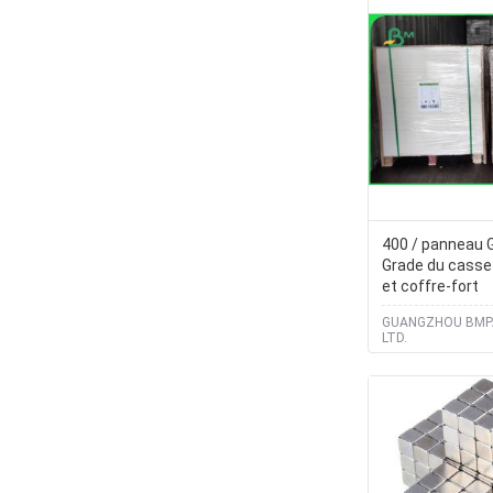
400 / panneau G
Grade du cass
et coffre-fort
GUANGZHOU BMPA
LTD.