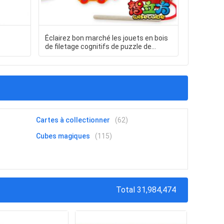
Éclairez bon marché les jouets en bois
Libre ada
de filetage cognitifs de puzzle de
coloré
perles de transport en bois pour des
enfants
Cartes à collectionner
(62)
Cubes magiques
(115)
Total 31,984,474