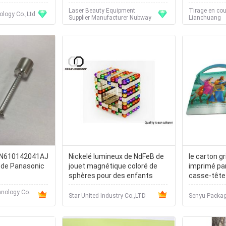
nfants de
Laser Beauty Equipment
Tirage en coul
hommes de 6-12
ology Co.,Ltd
Supplier Manufacturer Nubway
Lianchuang
e
 N610142041AJ
Nickelé lumineux de NdFeB de
le carton gr
de Panasonic
jouet magnétique coloré de
imprimé pa
sphères pour des enfants
casse-tête 
éducatif
nology Co.
Star United Industry Co.,LTD
Senyu Packag