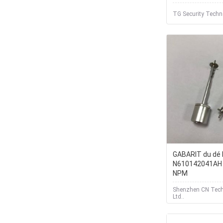
installant les e
plastique des 
TG Security Techn
ans déconcert
GABARIT du dé
N610142041AH 
NPM
Shenzhen CN Tech
Ltd..