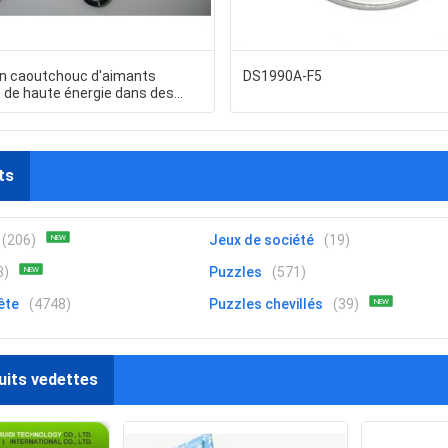
 en caoutchouc d'aimants
DS1990A-F5
s de haute énergie dans des
intellectuels
ts
(206)
Jeux de société
(19)
NEW
3)
Puzzles
(571)
NEW
ête
(4748)
Puzzles chevillés
(39)
NEW
uits vedettes