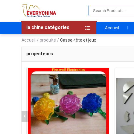
la chine catégories
Accueil
Accueil
/
produits
/
Casse-tête et jeux
projecteurs