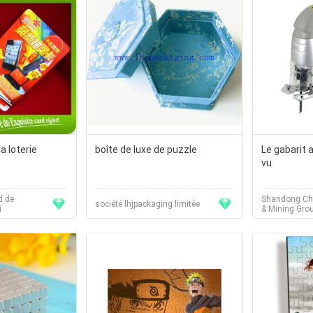
la loterie
boîte de luxe de puzzle
Le gabarit a
vu
d de
Shandong Chi
société lhjpackaging limitée
i
& Mining Grou