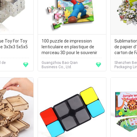
e Toy For Toy
100 puzzle de impression
Sublimatio
de 3x3x3 5x5x5
lenticulaire en plastique de
de papier d
morceau 3D pour le souvenir
carton de
d de
Guangzhou Bao Qian
Shenzhen Bes
Business Co., Ltd.
Packaging Li