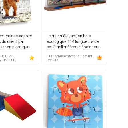
enticulaire adapté
Le mur s'élevant en bois
 du client par
écologique 114 longueurs de
lier en plastique
cm 3 millimètres d'épaisseur
 LENTICULAIRE EN
conçoivent en fonction du
NTICULAR
East Amusememt Equipment
du puzzle 3d pp de
client
 LIMITED
Co., Ltd
ants imprimant le
culaire