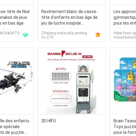
sse-tête de Noé
Revêtement blanc de casse-
Les approv
nalisé de jeux
tête d'enfants en bas âge de
gymnastique
s en bas âge
jeu de lustre insipide
pour les en
magnétique de sécurité
casse-tête 
PACK&GIFTS
Zhejiang matsuoka printing
Hebei fuxin s
déconcerten
co.,LTD
manufacturing
ville des enfants
3D HIFU
Brain Tease
ce spéciale
Toys puzzl
ets de puzzle
pour la for