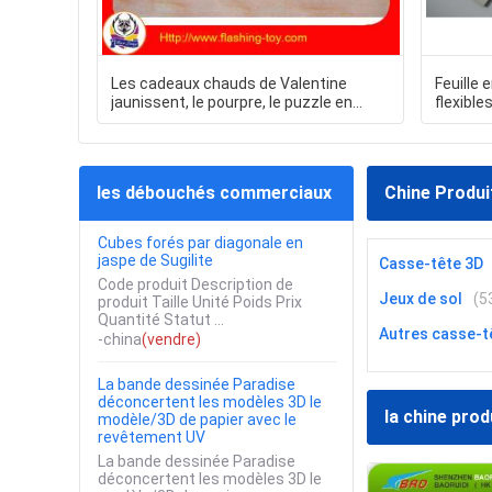
Les cadeaux chauds de Valentine
Feuille
jaunissent, le pourpre, le puzzle en
flexible
cristal rose Z-1094 de DIY 3D Rose
puzzles 
pour des enfants
les débouchés commerciaux
Chine Produi
Cubes forés par diagonale en
jaspe de Sugilite
Casse-tête 3D
Code produit Description de
Jeux de sol
(5
produit Taille Unité Poids Prix
Quantité Statut ...
Autres casse-t
-china
(vendre)
La bande dessinée Paradise
déconcertent les modèles 3D le
la chine prod
modèle/3D de papier avec le
revêtement UV
La bande dessinée Paradise
déconcertent les modèles 3D le