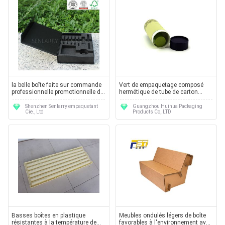
la belle boîte faite sur commande
Vert de empaquetage composé
professionnelle promotionnelle de
hermétique de tube de carton
l'électronique peut imprimer le
réutilisé pour le thé
LOGO la protection de
Shenzhen Senlarry empaquetant
Guangzhou Huihua Packaging
Cie., Ltd
Products Co,.LTD
l'environnement que peut être
réutilisée
Basses boîtes en plastique
Meubles ondulés légers de boîte
résistantes à la température de
favorables à l'environnement avec