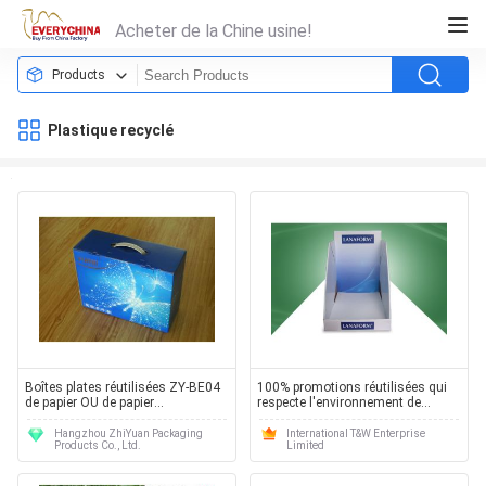
Acheter de la Chine usine!
Products
Plastique recyclé
Boîtes plates réutilisées ZY-BE04
100% promotions réutilisées qui
de papier OU de papier
respecte l'environnement de
d'emballage de fibre chimique PAR
présentoir de carton pour le
la coutume imprimée
maquillage
Hangzhou ZhiYuan Packaging
International T&W Enterprise
Products Co., Ltd.
Limited