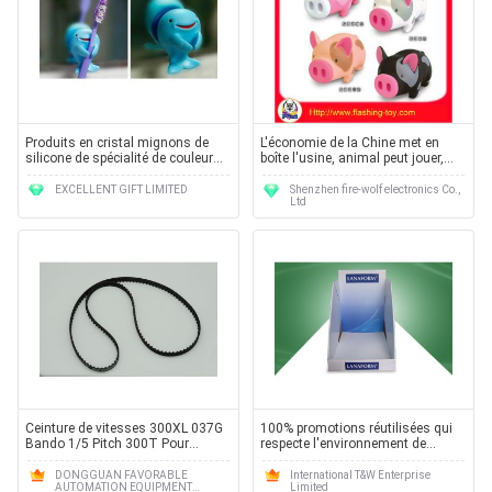
Produits en cristal mignons de
L'économie de la Chine met en
silicone de spécialité de couleur
boîte l'usine, animal peut jouer,
verte avec un prix usine
des boîtes d'économie de PVC
EXCELLENT GIFT LIMITED
Shenzhen fire-wolf electronics Co.,
Ltd
Ceinture de vitesses 300XL 037G
100% promotions réutilisées qui
Bando 1/5 Pitch 300T Pour
respecte l'environnement de
coupeuse automatique GT7250
présentoir de carton pour le
180500091
maquillage
DONGGUAN FAVORABLE
International T&W Enterprise
AUTOMATION EQUIPMENT
Limited