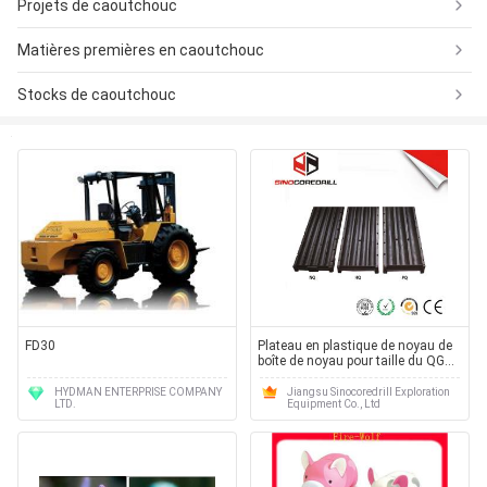
Projets de caoutchouc
Matières premières en caoutchouc
Stocks de caoutchouc
FD30
Plateau en plastique de noyau de
boîte de noyau pour taille du QG
PQ de Bq nq de matériel témoin de
noyau la nouvelle
HYDMAN ENTERPRISE COMPANY
Jiangsu Sinocoredrill Exploration
LTD.
Equipment Co., Ltd